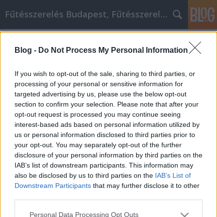
Fűtésszerelés Budapest, Fűtésszerelő - Péter Segít
Címkék
»
szerezd_meg_a_versenyelőnyt
Blog -
Do Not Process My Personal Information
Szerezd meg a versenyelőnyt a
irodaszer cikk tippekkel
If you wish to opt-out of the sale, sharing to third parties, or
processing of your personal or sensitive information for
Fűtésszerelés Péter
•
2021. február 02.
0
targeted advertising by us, please use the below opt-out
section to confirm your selection. Please note that after your
Szerezd meg a versenyelőnyt a irodaszer cikk
opt-out request is processed you may continue seeing
tippekkel Használja a szerzői erőforrás mezőt, vagy
interest-based ads based on personal information utilized by
használja a cikk végén található hivatkozásokat a
us or personal information disclosed to third parties prior to
webhelyére. Ezeken a területeken kell az önreklámra
your opt-out. You may separately opt-out of the further
összpontosítania. Próbáljon hozzáadni legalább 1-2
disclosure of your personal information by third parties on the
linket ezeken a területeken. "Cselekvésre" hívják…
IAB’s list of downstream participants. This information may
also be disclosed by us to third parties on the
IAB’s List of
Downstream Participants
that may further disclose it to other
third parties.
Please note that this website/app uses one or more Google
Personal Data Processing Opt Outs