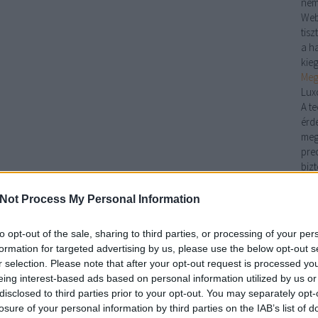
nem
Web
tis
a ha
kie
Meg
Lux
A t
érd
meg
pre
biz
pad
pon
Not Process My Personal Information
Kan
kön
to opt-out of the sale, sharing to third parties, or processing of your per
Nin
formation for targeted advertising by us, please use the below opt-out s
kan
r selection. Please note that after your opt-out request is processed y
egye
eing interest-based ads based on personal information utilized by us or
legy
disclosed to third parties prior to your opt-out. You may separately opt-
kín
losure of your personal information by third parties on the IAB’s list of
han