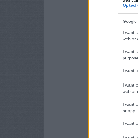
Opted 
Google 
I want t
web or d
I want t
purpose
I want 
I want t
web or d
I want t
or app.
I want t
I want t