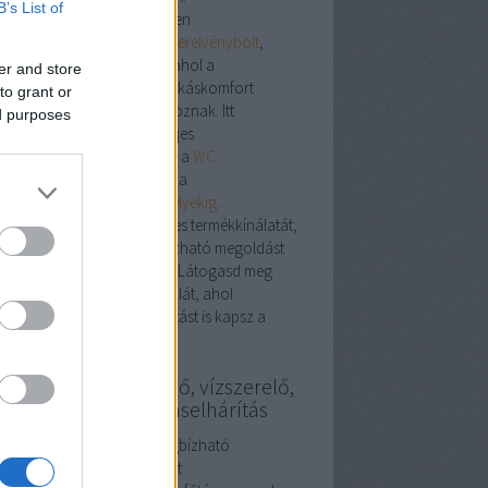
B’s List of
plex megoldások egy helyen
ebshop nem csupán egy
szerelvénybolt
,
em egy szakmai központ, ahol a
er and store
stechnikai, vízvezetéki és lakáskomfort
to grant or
mékek harmonikusan találkoznak. Itt
ed purposes
található minden, ami a teljes
honfelújításhoz szükséges – a
WC
iterektől
a
WC tartályokig
, a
ogatótálcáktól
a
gáztűzhelyekig
.
ezd fel a
szerelvénybolt
teljes termékkínálatát,
találd meg a stílusos, megbízható megoldást
honod minden helyiségébe. Látogasd meg
t a
szerelvénybolt
weboldalát, ahol
pirációt és szakmai támogatást is kapsz a
asztáshoz.
szerelő, fűtésszerelő, vízszerelő,
gszabályozás, duguláselhárítás
ésszerelés Budapesten: megbízható
kemberek a meleg otthonért