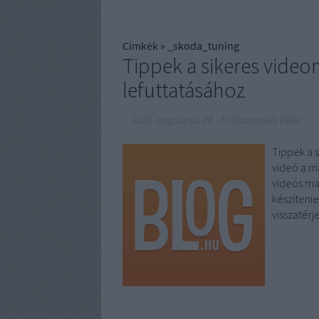
Címkék
»
_skoda_tuning
Tippek a sikeres vide
lefuttatásához
2022. augusztus 24.
-
Fűtésszerelés Péter
Tippek a 
videó a ma
videós ma
készítenie
visszatér