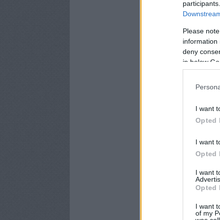
participants
Downstream 
Please note
information 
deny consent
in below Go
Persona
I want t
Opted 
I want t
Opted 
I want 
Advertis
Opted 
I want t
of my P
was col