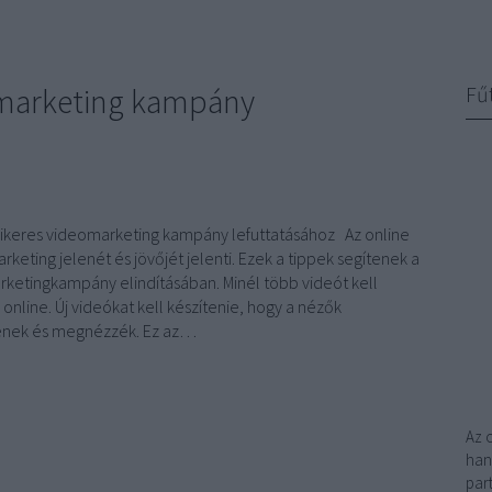
omarketing kampány
Fű
sikeres videomarketing kampány lefuttatásához Az online
rketing jelenét és jövőjét jelenti. Ezek a tippek segítenek a
rketingkampány elindításában. Minél több videót kell
 online. Új videókat kell készítenie, hogy a nézők
jenek és megnézzék. Ez az…
Az 
han
par