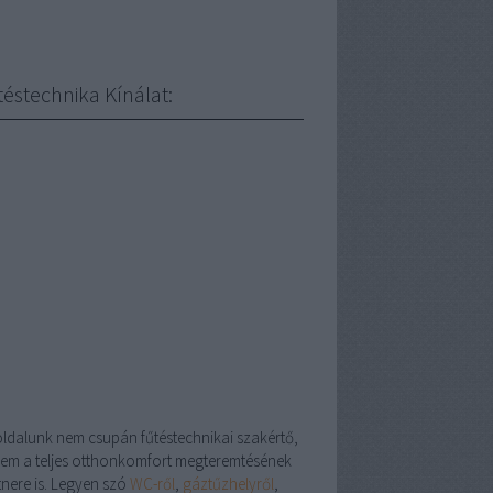
téstechnika Kínálat:
oldalunk nem csupán fűtéstechnikai szakértő,
em a teljes otthonkomfort megteremtésének
tnere is. Legyen szó
WC-ről
,
gáztűzhelyről
,