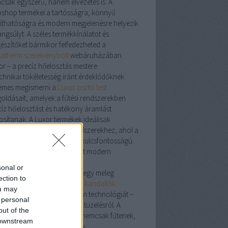
csak egyszerű, hanem élvezetes is. A
shop termékei a tartósságra, könnyű
ztíthatóságra és modern megjelenésre helyezik
ngsúlyt. A széles termékkínálatot és
gészítőket bármikor felfedezheted a
atherm szerelvénybolt
webáruházában.
or – a precíz hőelosztás mestere
echnikai tökéletesség iránt érdeklődőknek
emes megismerni a
Luxor osztó test
oldásait, amelyek a fűtési rendszerekben
cíz hőelosztást és hatékony áramlást
tosítanak. A Luxor termékek ideálisak
lófűtésekhez és zónás rendszerekhez, ahol a
tosság és megbízhatóság kulcsfontosságú.
dalló: a klasszikus hangulat modern
tösben
sonal or
cs is meghittebb érzés, mint egy meleg
ection to
dalló
mellett eltöltött este. A
kandallók
ou may
sítik a tradíciót és a modern technológiát –
 personal
en szó fa-, gáz- vagy pellet tüzelésről. A
out of the
álatban található modellek nemcsak fűtenek,
 downstream
em a lakás díszévé is válnak.