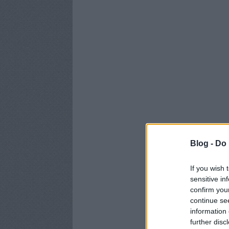
Blog -
Do 
If you wish 
sensitive in
confirm you
continue se
information 
further disc