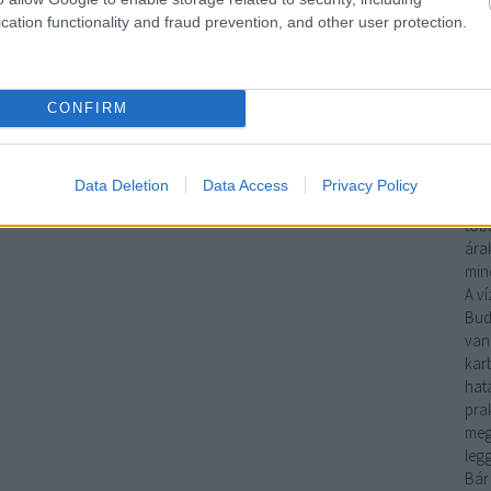
sze
cation functionality and fraud prevention, and other user protection.
meg
gáz
fela
CONFIRM
Ha
mun
víz
műk
Data Deletion
Data Access
Privacy Policy
gya
több
árak
mind
A
ví
Bud
van
kar
hat
pra
meg
leg
Bár