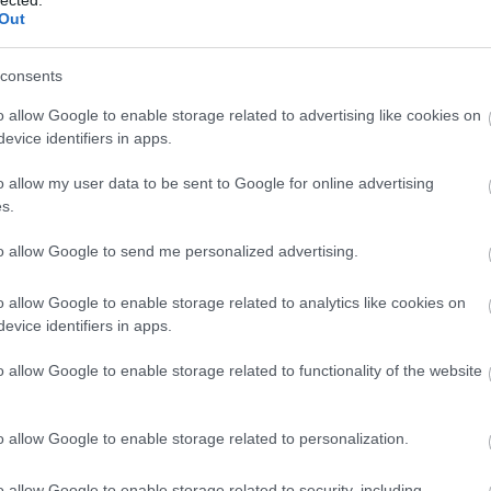
A h
Out
meg
kép
víz
consents
soks
o allow Google to enable storage related to advertising like cookies on
ren
evice identifiers in apps.
és 
fűt
o allow my user data to be sent to Google for online advertising
kaps
s.
vagy
A
fű
to allow Google to send me personalized advertising.
jele
cir
gáz
o allow Google to enable storage related to analytics like cookies on
opt
evice identifiers in apps.
Pete
csa
o allow Google to enable storage related to functionality of the website
ott
Eg
o allow Google to enable storage related to personalization.
fel
üzem
meg
o allow Google to enable storage related to security, including