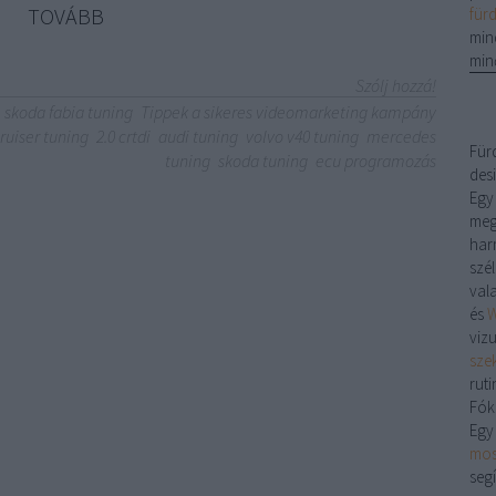
TOVÁBB
für
min
min
Szólj hozzá!
skoda fabia tuning
Tippek a sikeres videomarketing kampány
cruiser tuning
2.0 crtdi
audi tuning
volvo v40 tuning
mercedes
Für
tuning
skoda tuning
ecu programozás
desi
Egy
meg
har
szé
val
és
W
viz
sze
ruti
Fók
Egy
mos
segí