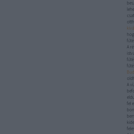
bes
lehe
csa
ott
kiv
hog
fűté
A r
istv
fűté
fűté
Buda
old
A
ví
bef
eld
fel 
bon
bem
kid
fele