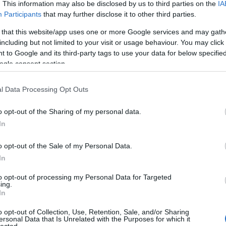
. This information may also be disclosed by us to third parties on the
IA
Kom
Participants
that may further disclose it to other third parties.
A W
han
 that this website/app uses one or more Google services and may gath
fűté
including but not limited to your visit or usage behaviour. You may click 
ter
 to Google and its third-party tags to use your data for below specifi
meg
ogle consent section.
ott
szan
l Data Processing Opt Outs
mos
Fed
o opt-out of the Sharing of my personal data.
és 
In
ott
mos
o opt-out of the Sale of my Personal Data.
ins
vál
In
Gáz
to opt-out of processing my Personal Data for Targeted
ing.
fo
In
Fűt
o opt-out of Collection, Use, Retention, Sale, and/or Sharing
sza
ersonal Data that Is Unrelated with the Purposes for which it
lected.