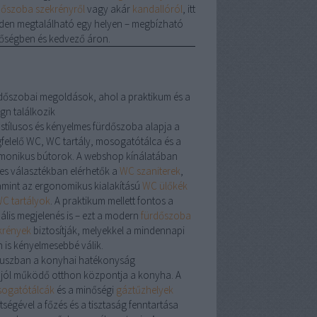
dőszoba szekrényről
vagy akár
kandallóról
, itt
den megtalálható egy helyen – megbízható
őségben és kedvező áron.
dőszobai megoldások, ahol a praktikum és a
gn találkozik
 stílusos és kényelmes fürdőszoba alapja a
felelő
WC
,
WC tartály
,
mosogatótálca
és a
monikus bútorok. A webshop kínálatában
les választékban elérhetők a
WC szaniterek
,
amint az ergonomikus kialakítású
WC ülőkék
C tartályok
. A praktikum mellett fontos a
uális megjelenés is – ezt a modern
fürdőszoba
krények
biztosítják, melyekkel a mindennapi
n is kényelmesebbé válik.
uszban a konyhai hatékonyság
 jól működő otthon központja a konyha. A
ogatótálcák
és a minőségi
gáztűzhelyek
tségével a főzés és a tisztaság fenntartása