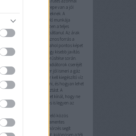
ideg hónapokban egy hibás fűtés azonnal
mutatja, milyen fontos szerepe van a jól
zett
fűtésszerelő
szakembereknek. A
vezeték szerelő
és a
vízszerelő
munkája
zor kiegészíti egymást, hiszen a teljes
dszer csak így működhet hibátlanul. Az árak
munkadíjak átlátásához hasznos forrás a
ésszerelő árak Budapesten
, ahol pontos képet
z arról, mire számíthatsz egy kisebb javítás
 egy teljes rendszer korszerűsítése során.
tésszerelés
nem csupán a radiátorok cseréjét
nti. Egy tapasztalt szakember jól ismeri a
gáz
kó
rendszereket, tudja, mikor kell kiegészítő
víz
 fűtésszerelő
munkát végezni, és hogyan lehet
imalizálni az energiafogyasztást. A
rsegit.hu
oldal számos tippet kínál, hogy ne
k meleg, hanem biztonságos is legyen az
honod.
y
gázszerelő
és egy
fűtésszerelő
közös
adata a kazán és a cirkó hibamentes
eltetése. A rendszeres ellenőrzés segít
előzni a meghibásodásokat, különösen a téli