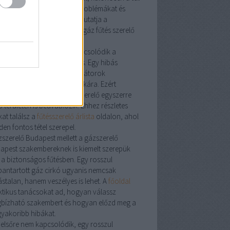
zon előtt. A leggyakoribb problémákat és
oldásokat részletesen bemutatja a
szerelés
aloldal, ahol a
víz gáz fűtés szerelő
datai is szerepelnek.
vízszerelő
kell, gyakran kapcsolódik a
kája a fűtési rendszerhez is. Egy hibás
vezeték
hatással lehet a radiátorok
ödésére és a cirkó hatásfokára. Ezért
kori, hogy a
víz gáz fűtésszerelő
egyszerre
 területen is beavatkozik. Ehhez részletes
at találsz a
fűtésszerelő árlista
oldalon, ahol
en fontos tétel szerepel.
zszerelő Budapest
mellett a
gázszerelő
apest
szakembereknek is kiemelt szerepük
 a biztonságos fűtésben. Egy rosszul
bantartott
gáz cirkó
ugyanis nemcsak
ástalan, hanem veszélyes is lehet. A
főoldal
ktikus tanácsokat ad, hogyan válassz
bízható szakembert és hogyan előzd meg a
gyakoribb hibákat.
 elsőre nem kapcsolódik, egy rosszul