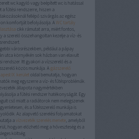
zerelt
wc kagyló
vagy
beépített wc
is hatással
t a fűtési rendszerre, hiszen a
tlakozásoknál fellépő szivárgás az egész
hon komfortját befolyásolja. A
WC tartály
álasztása
cikk rámutat arra, miért fontos,
y a
szerelő
összehangoltan kezelje a víz- és
srendszert.
égebbi városrészekben, például a
pápay
án utca
környékén sok házban van elavult
si rendszer. Itt gyakori a
vízszerelő
és a
sszerelő
közös munkája. A
gázszerelő
pest IX. kerület
oldal bemutatja, hogyan
hatók meg egyszerre a víz- és fűtésproblémák.
zvezeték
állapota nagymértékben
olyásolja a fűtési rendszer hatékonyságát. Egy
ugult cső miatt a radiátorok nem melegszenek
egyenletesen, és a
fűtésszerelő
munkája is
yolódik. Az alapvető szerelési folyamatokat
utatja a
vízvezeték szerelés menete
, amelyből
erül, hogyan előzhető meg a hőveszteség és a
sleges költség.