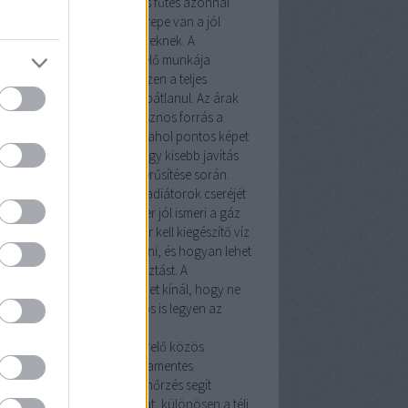
ideg hónapokban egy hibás fűtés azonnal
mutatja, milyen fontos szerepe van a jól
zett
fűtésszerelő
szakembereknek. A
vezeték szerelő
és a
vízszerelő
munkája
zor kiegészíti egymást, hiszen a teljes
dszer csak így működhet hibátlanul. Az árak
munkadíjak átlátásához hasznos forrás a
ésszerelő árak Budapesten
, ahol pontos képet
z arról, mire számíthatsz egy kisebb javítás
 egy teljes rendszer korszerűsítése során.
tésszerelés
nem csupán a radiátorok cseréjét
nti. Egy tapasztalt szakember jól ismeri a
gáz
kó
rendszereket, tudja, mikor kell kiegészítő
víz
 fűtésszerelő
munkát végezni, és hogyan lehet
imalizálni az energiafogyasztást. A
rsegit.hu
oldal számos tippet kínál, hogy ne
k meleg, hanem biztonságos is legyen az
honod.
y
gázszerelő
és egy
fűtésszerelő
közös
adata a kazán és a cirkó hibamentes
eltetése. A rendszeres ellenőrzés segít
előzni a meghibásodásokat, különösen a téli