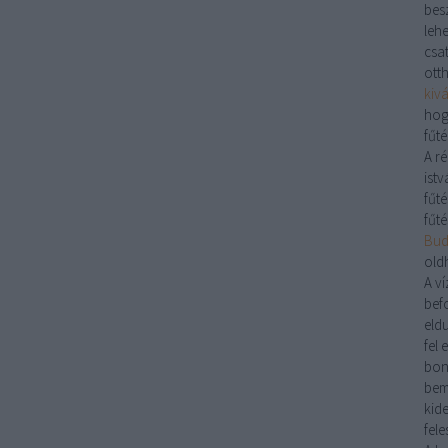
bes
lehe
csa
ott
kiv
hog
fűté
A r
istv
fűté
fűté
Buda
old
A
ví
bef
eld
fel 
bon
bem
kid
fele