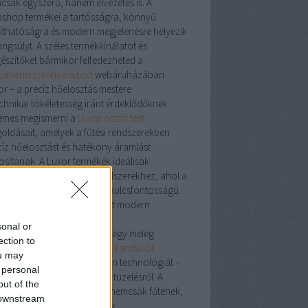
csak egyszerű, hanem élvezetes is. A
shop termékei a tartósságra, könnyű
ztíthatóságra és modern megjelenésre helyezik
ngsúlyt. A széles termékkínálatot és
gészítőket bármikor felfedezheted a
atherm szerelvénybolt
webáruházában.
or – a precíz hőelosztás mestere
echnikai tökéletesség iránt érdeklődőknek
emes megismerni a
Luxor osztó test
oldásait, amelyek a fűtési rendszerekben
cíz hőelosztást és hatékony áramlást
tosítanak. A Luxor termékek ideálisak
lófűtésekhez és zónás rendszerekhez, ahol a
tosság és megbízhatóság kulcsfontosságú.
dalló: a klasszikus hangulat modern
tösben
sonal or
cs is meghittebb érzés, mint egy meleg
ection to
dalló
mellett eltöltött este. A
kandallók
ou may
sítik a tradíciót és a modern technológiát –
 personal
en szó fa-, gáz- vagy pellet tüzelésről. A
out of the
álatban található modellek nemcsak fűtenek,
 downstream
em a lakás díszévé is válnak.