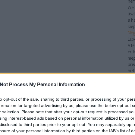
nem
Web
tis
a ha
kie
Meg
Lux
A t
érd
meg
pre
biz
pad
pon
Not Process My Personal Information
Kan
kön
to opt-out of the sale, sharing to third parties, or processing of your per
Nin
formation for targeted advertising by us, please use the below opt-out s
kan
r selection. Please note that after your opt-out request is processed y
egye
eing interest-based ads based on personal information utilized by us or
legy
disclosed to third parties prior to your opt-out. You may separately opt-
kín
losure of your personal information by third parties on the IAB’s list of
han