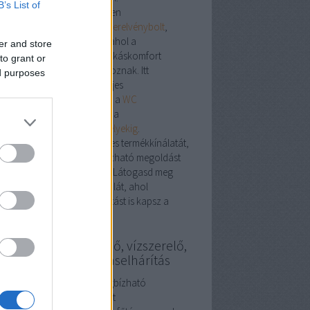
B’s List of
plex megoldások egy helyen
ebshop nem csupán egy
szerelvénybolt
,
em egy szakmai központ, ahol a
er and store
stechnikai, vízvezetéki és lakáskomfort
to grant or
mékek harmonikusan találkoznak. Itt
ed purposes
található minden, ami a teljes
honfelújításhoz szükséges – a
WC
iterektől
a
WC tartályokig
, a
ogatótálcáktól
a
gáztűzhelyekig
.
ezd fel a
szerelvénybolt
teljes termékkínálatát,
találd meg a stílusos, megbízható megoldást
honod minden helyiségébe. Látogasd meg
t a
szerelvénybolt
weboldalát, ahol
pirációt és szakmai támogatást is kapsz a
asztáshoz.
szerelő, fűtésszerelő, vízszerelő,
gszabályozás, duguláselhárítás
ésszerelés Budapesten: megbízható
kemberek a meleg otthonért