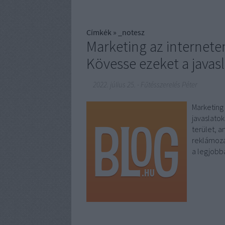
Címkék
»
_notesz
Marketing az internet
Kövesse ezeket a javas
2022. július 25.
-
Fűtésszerelés Péter
Marketing
javaslatok
terület, 
reklámozá
a legjob