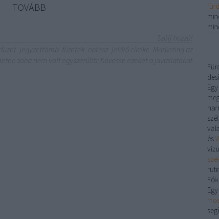
TOVÁBB
für
min
min
Szólj hozzá!
tfüzet
jegyzettömb
füzetek
notesz
jelölő címke
Marketing az
neten soha nem volt egyszerűbb: Kövesse ezeket a javaslatokat
Für
desi
Egy
meg
har
szé
val
és
W
viz
sze
ruti
Fók
Egy
mos
segí