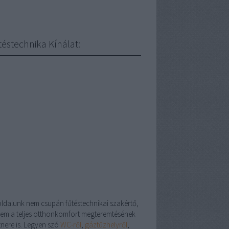
téstechnika Kínálat:
oldalunk nem csupán fűtéstechnikai szakértő,
em a teljes otthonkomfort megteremtésének
tnere is. Legyen szó
WC-ről
,
gáztűzhelyről
,