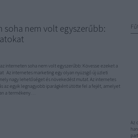
en soha nem volt egyszerűbb:
Fű
latokat
 az interneten soha nem volt egyszerűbb: Kövesse ezeket a
at Az internetes marketing egy olyan nyüzsgő új üzleti
amely nagy lehetőséget és növekedést mutat. Az internetes
s az egyik legnagyobb iparágként ütötte fel a fejét, amelyet
ban a termékeny…
Az 
han
par