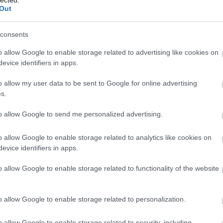
A h
Out
meg
kép
víz
consents
soks
o allow Google to enable storage related to advertising like cookies on
ren
evice identifiers in apps.
és 
fűt
o allow my user data to be sent to Google for online advertising
kaps
s.
vagy
A
fű
to allow Google to send me personalized advertising.
jele
cir
gáz
o allow Google to enable storage related to analytics like cookies on
opt
evice identifiers in apps.
Pete
csa
o allow Google to enable storage related to functionality of the website
ott
Eg
o allow Google to enable storage related to personalization.
fel
üzem
meg
o allow Google to enable storage related to security, including