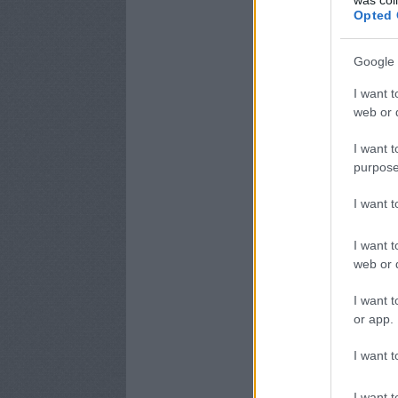
Opted 
Google 
I want t
web or d
I want t
purpose
I want 
I want t
web or d
I want t
or app.
I want t
I want t