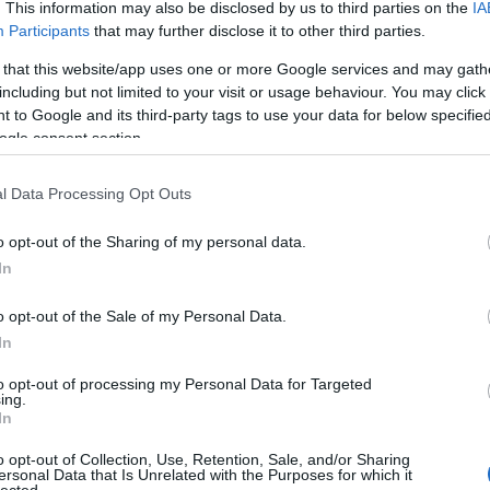
. This information may also be disclosed by us to third parties on the
IA
Kom
Participants
that may further disclose it to other third parties.
A W
han
 that this website/app uses one or more Google services and may gath
fűté
including but not limited to your visit or usage behaviour. You may click 
ter
 to Google and its third-party tags to use your data for below specifi
meg
ogle consent section.
ott
szan
l Data Processing Opt Outs
mos
Fed
o opt-out of the Sharing of my personal data.
és 
In
ott
mos
o opt-out of the Sale of my Personal Data.
ins
vál
In
Gáz
to opt-out of processing my Personal Data for Targeted
ing.
fo
In
Fűt
o opt-out of Collection, Use, Retention, Sale, and/or Sharing
sza
ersonal Data that Is Unrelated with the Purposes for which it
lected.