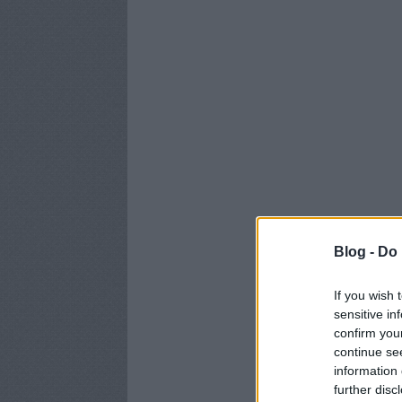
Blog -
Do 
If you wish 
sensitive in
confirm you
continue se
information 
further disc