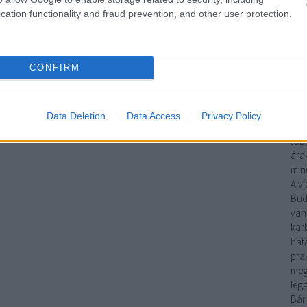
sze
cation functionality and fraud prevention, and other user protection.
meg
gáz
fela
CONFIRM
Ha
mun
víz
műk
Data Deletion
Data Access
Privacy Policy
gya
több
árak
mind
A
ví
Bud
van
kar
hat
pra
meg
leg
Bár