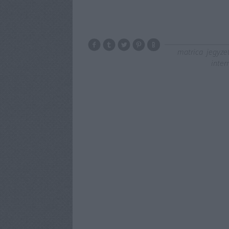
matrica
jegyze
inter