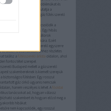
zon előtt. A leggyakoribb problémákat és
oldásokat részletesen bemutatja a
szerelés
aloldal, ahol a
víz gáz fűtés szerelő
datai is szerepelnek.
vízszerelő
kell, gyakran kapcsolódik a
kája a fűtési rendszerhez is. Egy hibás
vezeték
hatással lehet a radiátorok
ödésére és a cirkó hatásfokára. Ezért
kori, hogy a
víz gáz fűtésszerelő
egyszerre
 területen is beavatkozik. Ehhez részletes
at találsz a
fűtésszerelő árlista
oldalon, ahol
en fontos tétel szerepel.
zszerelő Budapest
mellett a
gázszerelő
apest
szakembereknek is kiemelt szerepük
 a biztonságos fűtésben. Egy rosszul
bantartott
gáz cirkó
ugyanis nemcsak
ástalan, hanem veszélyes is lehet. A
főoldal
ktikus tanácsokat ad, hogyan válassz
bízható szakembert és hogyan előzd meg a
gyakoribb hibákat.
 elsőre nem kapcsolódik, egy rosszul