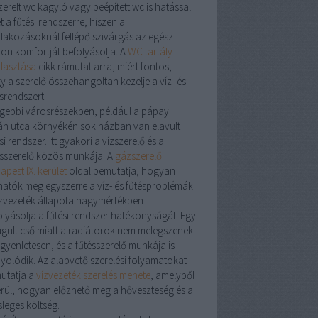
zerelt
wc kagyló
vagy
beépített wc
is hatással
t a fűtési rendszerre, hiszen a
tlakozásoknál fellépő szivárgás az egész
hon komfortját befolyásolja. A
WC tartály
álasztása
cikk rámutat arra, miért fontos,
y a
szerelő
összehangoltan kezelje a víz- és
srendszert.
égebbi városrészekben, például a
pápay
án utca
környékén sok házban van elavult
si rendszer. Itt gyakori a
vízszerelő
és a
sszerelő
közös munkája. A
gázszerelő
pest IX. kerület
oldal bemutatja, hogyan
hatók meg egyszerre a víz- és fűtésproblémák.
zvezeték
állapota nagymértékben
olyásolja a fűtési rendszer hatékonyságát. Egy
ugult cső miatt a radiátorok nem melegszenek
egyenletesen, és a
fűtésszerelő
munkája is
yolódik. Az alapvető szerelési folyamatokat
utatja a
vízvezeték szerelés menete
, amelyből
erül, hogyan előzhető meg a hőveszteség és a
sleges költség.