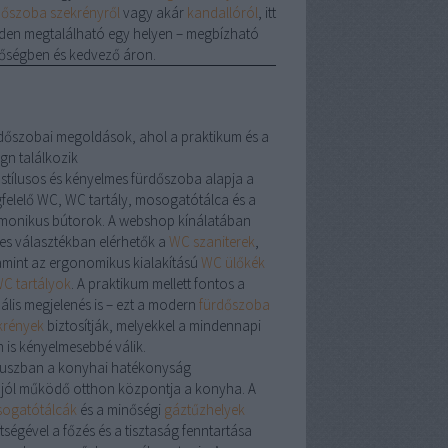
dőszoba szekrényről
vagy akár
kandallóról
, itt
den megtalálható egy helyen – megbízható
őségben és kedvező áron.
dőszobai megoldások, ahol a praktikum és a
gn találkozik
 stílusos és kényelmes fürdőszoba alapja a
felelő
WC
,
WC tartály
,
mosogatótálca
és a
monikus bútorok. A webshop kínálatában
les választékban elérhetők a
WC szaniterek
,
amint az ergonomikus kialakítású
WC ülőkék
C tartályok
. A praktikum mellett fontos a
uális megjelenés is – ezt a modern
fürdőszoba
krények
biztosítják, melyekkel a mindennapi
n is kényelmesebbé válik.
uszban a konyhai hatékonyság
 jól működő otthon központja a konyha. A
ogatótálcák
és a minőségi
gáztűzhelyek
tségével a főzés és a tisztaság fenntartása