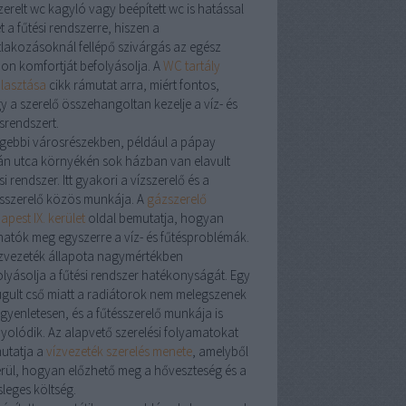
zerelt
wc kagyló
vagy
beépített wc
is hatással
t a fűtési rendszerre, hiszen a
tlakozásoknál fellépő szivárgás az egész
hon komfortját befolyásolja. A
WC tartály
álasztása
cikk rámutat arra, miért fontos,
y a
szerelő
összehangoltan kezelje a víz- és
srendszert.
égebbi városrészekben, például a
pápay
án utca
környékén sok házban van elavult
si rendszer. Itt gyakori a
vízszerelő
és a
sszerelő
közös munkája. A
gázszerelő
pest IX. kerület
oldal bemutatja, hogyan
hatók meg egyszerre a víz- és fűtésproblémák.
zvezeték
állapota nagymértékben
olyásolja a fűtési rendszer hatékonyságát. Egy
ugult cső miatt a radiátorok nem melegszenek
egyenletesen, és a
fűtésszerelő
munkája is
yolódik. Az alapvető szerelési folyamatokat
utatja a
vízvezeték szerelés menete
, amelyből
erül, hogyan előzhető meg a hőveszteség és a
sleges költség.