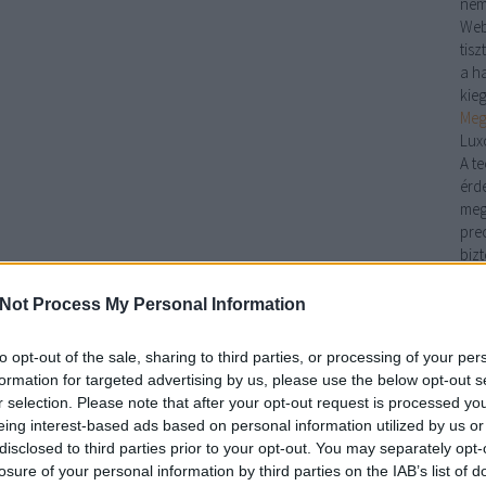
nem
Web
tis
a ha
kie
Meg
Lux
A t
érd
meg
pre
biz
pad
pon
Not Process My Personal Information
Kan
kön
to opt-out of the sale, sharing to third parties, or processing of your per
Nin
formation for targeted advertising by us, please use the below opt-out s
kan
r selection. Please note that after your opt-out request is processed y
egye
eing interest-based ads based on personal information utilized by us or
legy
disclosed to third parties prior to your opt-out. You may separately opt-
kín
losure of your personal information by third parties on the IAB’s list of
han