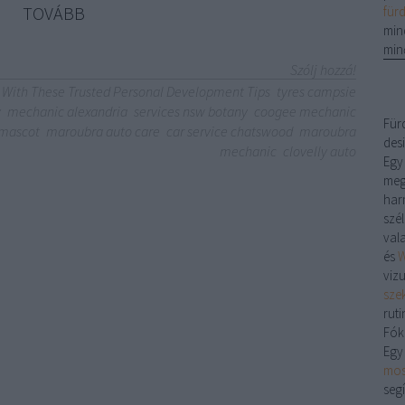
TOVÁBB
für
min
min
Szólj hozzá!
 With These Trusted Personal Development Tips
tyres campsie
y
mechanic alexandria
services nsw botany
coogee mechanic
Für
mascot
maroubra auto care
car service chatswood
maroubra
desi
mechanic
clovelly auto
Egy
meg
har
szé
val
és
W
viz
sze
ruti
Fók
Egy
mos
segí