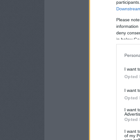
participants
Downstream 
Please note
information 
deny consent
in below Go
Persona
I want t
Opted 
I want t
Opted 
I want 
Advertis
Opted 
I want t
of my P
was col