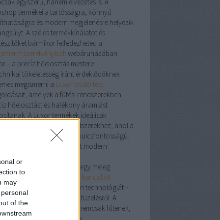
csak egyszerű, hanem élvezetes is. A
shop termékei a tartósságra, könnyű
ztíthatóságra és modern megjelenésre helyezik
ngsúlyt. A széles termékkínálatot és
gészítőket bármikor felfedezheted a
atherm szerelvénybolt
webáruházában.
or – a precíz hőelosztás mestere
echnikai tökéletesség iránt érdeklődőknek
emes megismerni a
Luxor osztó test
oldásait, amelyek a fűtési rendszerekben
cíz hőelosztást és hatékony áramlást
tosítanak. A Luxor termékek ideálisak
lófűtésekhez és zónás rendszerekhez, ahol a
tosság és megbízhatóság kulcsfontosságú.
dalló: a klasszikus hangulat modern
tösben
sonal or
cs is meghittebb érzés, mint egy meleg
ection to
dalló
mellett eltöltött este. A
kandallók
ou may
sítik a tradíciót és a modern technológiát –
 personal
en szó fa-, gáz- vagy pellet tüzelésről. A
out of the
álatban található modellek nemcsak fűtenek,
 downstream
em a lakás díszévé is válnak.