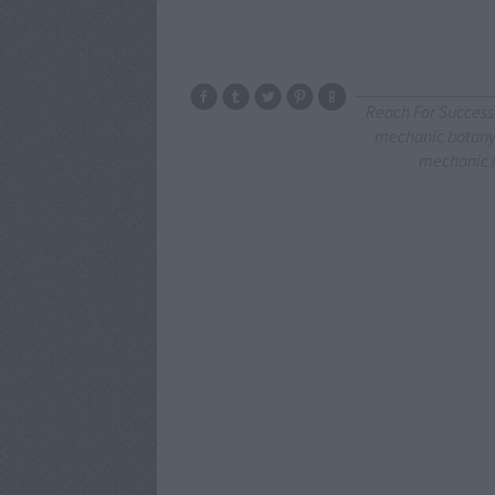
Reach For Success
mechanic botan
mechanic 