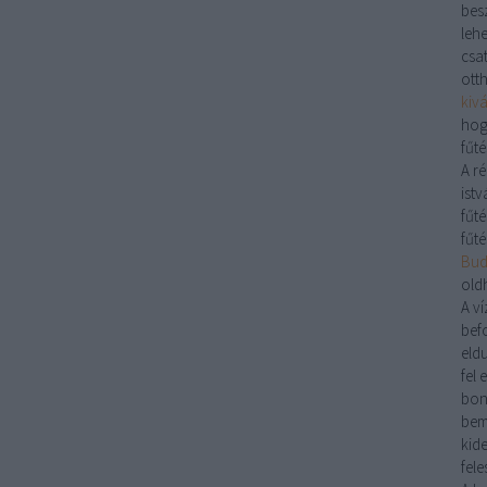
bes
lehe
csa
ott
kiv
hog
fűté
A r
istv
fűté
fűté
Buda
old
A
ví
bef
eld
fel 
bon
bem
kid
fele