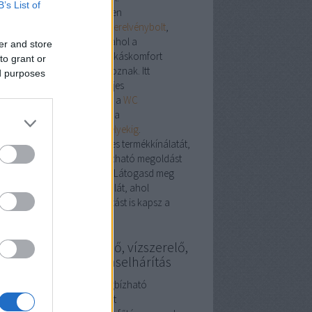
B’s List of
plex megoldások egy helyen
ebshop nem csupán egy
szerelvénybolt
,
em egy szakmai központ, ahol a
er and store
stechnikai, vízvezetéki és lakáskomfort
to grant or
mékek harmonikusan találkoznak. Itt
ed purposes
található minden, ami a teljes
honfelújításhoz szükséges – a
WC
iterektől
a
WC tartályokig
, a
ogatótálcáktól
a
gáztűzhelyekig
.
ezd fel a
szerelvénybolt
teljes termékkínálatát,
találd meg a stílusos, megbízható megoldást
honod minden helyiségébe. Látogasd meg
t a
szerelvénybolt
weboldalát, ahol
pirációt és szakmai támogatást is kapsz a
asztáshoz.
szerelő, fűtésszerelő, vízszerelő,
gszabályozás, duguláselhárítás
ésszerelés Budapesten: megbízható
kemberek a meleg otthonért