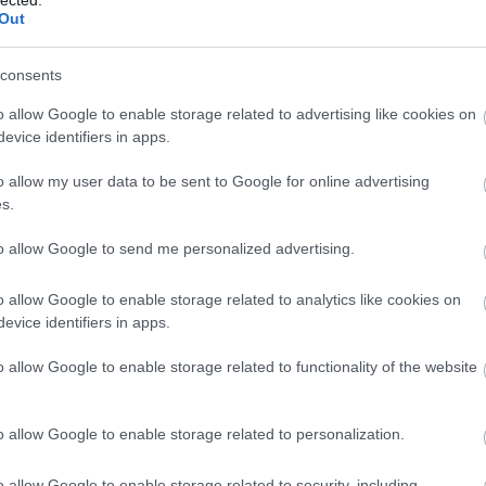
A h
Out
meg
kép
víz
consents
soks
o allow Google to enable storage related to advertising like cookies on
ren
evice identifiers in apps.
és 
fűt
o allow my user data to be sent to Google for online advertising
kaps
s.
vagy
A
fű
to allow Google to send me personalized advertising.
jele
cir
gáz
o allow Google to enable storage related to analytics like cookies on
opt
evice identifiers in apps.
Pete
csa
o allow Google to enable storage related to functionality of the website
ott
Eg
o allow Google to enable storage related to personalization.
fel
üzem
meg
o allow Google to enable storage related to security, including