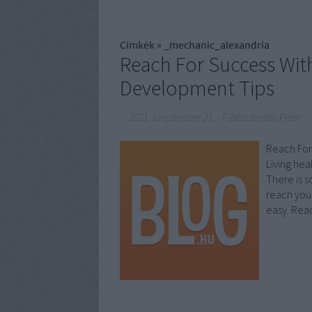
Címkék
»
_mechanic_alexandria
Reach For Success Wit
Development Tips
2021. szeptember 21.
-
Fűtésszerelés Péter
Reach For
Living hea
There is 
reach you
easy. Rea