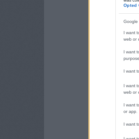
Opted 
Google 
I want t
web or d
I want t
purpose
I want 
I want t
web or d
I want t
or app.
I want t
I want t