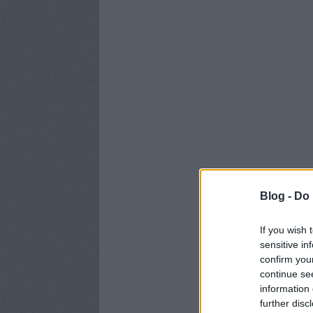
Blog -
Do 
If you wish 
sensitive in
confirm you
continue se
information 
further disc