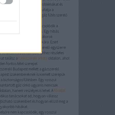
zon előtt. A leggyakoribb problémákat és
oldásokat részletesen bemutatja a
szerelés
aloldal, ahol a
víz gáz fűtés szerelő
datai is szerepelnek.
vízszerelő
kell, gyakran kapcsolódik a
kája a fűtési rendszerhez is. Egy hibás
vezeték
hatással lehet a radiátorok
ödésére és a cirkó hatásfokára. Ezért
kori, hogy a
víz gáz fűtésszerelő
egyszerre
 területen is beavatkozik. Ehhez részletes
at találsz a
fűtésszerelő árlista
oldalon, ahol
en fontos tétel szerepel.
zszerelő Budapest
mellett a
gázszerelő
apest
szakembereknek is kiemelt szerepük
 a biztonságos fűtésben. Egy rosszul
bantartott
gáz cirkó
ugyanis nemcsak
ástalan, hanem veszélyes is lehet. A
főoldal
ktikus tanácsokat ad, hogyan válassz
bízható szakembert és hogyan előzd meg a
gyakoribb hibákat.
 elsőre nem kapcsolódik, egy rosszul