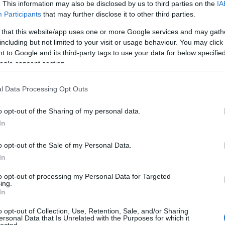
. This information may also be disclosed by us to third parties on the
IA
Kom
Participants
that may further disclose it to other third parties.
A W
han
 that this website/app uses one or more Google services and may gath
fűté
including but not limited to your visit or usage behaviour. You may click 
ter
 to Google and its third-party tags to use your data for below specifi
meg
ogle consent section.
ott
szan
l Data Processing Opt Outs
mos
Fed
o opt-out of the Sharing of my personal data.
és 
In
ott
mos
o opt-out of the Sale of my Personal Data.
ins
vál
In
Gáz
to opt-out of processing my Personal Data for Targeted
ing.
fo
In
Fűt
o opt-out of Collection, Use, Retention, Sale, and/or Sharing
sza
ersonal Data that Is Unrelated with the Purposes for which it
lected.