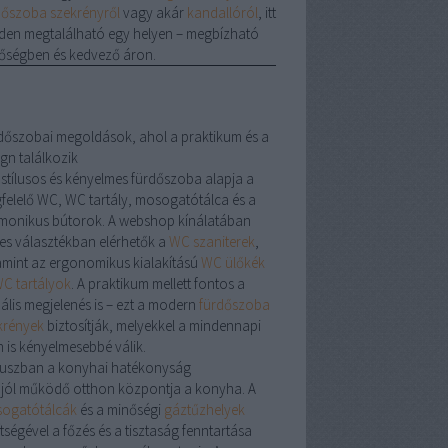
dőszoba szekrényről
vagy akár
kandallóról
, itt
den megtalálható egy helyen – megbízható
őségben és kedvező áron.
dőszobai megoldások, ahol a praktikum és a
gn találkozik
 stílusos és kényelmes fürdőszoba alapja a
felelő
WC
,
WC tartály
,
mosogatótálca
és a
monikus bútorok. A webshop kínálatában
les választékban elérhetők a
WC szaniterek
,
amint az ergonomikus kialakítású
WC ülőkék
C tartályok
. A praktikum mellett fontos a
uális megjelenés is – ezt a modern
fürdőszoba
krények
biztosítják, melyekkel a mindennapi
n is kényelmesebbé válik.
uszban a konyhai hatékonyság
 jól működő otthon központja a konyha. A
ogatótálcák
és a minőségi
gáztűzhelyek
tségével a főzés és a tisztaság fenntartása