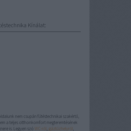
téstechnika Kínálat:
oldalunk nem csupán fűtéstechnikai szakértő,
em a teljes otthonkomfort megteremtésének
tnere is. Legyen szó
WC-ről
,
gáztűzhelyről
,