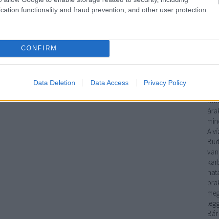
sze
cation functionality and fraud prevention, and other user protection.
meg
gáz
fela
CONFIRM
Ha
mun
víz
műk
Data Deletion
Data Access
Privacy Policy
gya
több
árak
mind
A
ví
Bud
van
kar
hat
pra
meg
leg
Bár