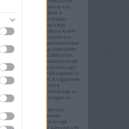
ideg hónapokban egy hibás fűtés azonnal
mutatja, milyen fontos szerepe van a jól
zett
fűtésszerelő
szakembereknek. A
vezeték szerelő
és a
vízszerelő
munkája
zor kiegészíti egymást, hiszen a teljes
dszer csak így működhet hibátlanul. Az árak
munkadíjak átlátásához hasznos forrás a
ésszerelő árak Budapesten
, ahol pontos képet
z arról, mire számíthatsz egy kisebb javítás
 egy teljes rendszer korszerűsítése során.
tésszerelés
nem csupán a radiátorok cseréjét
nti. Egy tapasztalt szakember jól ismeri a
gáz
kó
rendszereket, tudja, mikor kell kiegészítő
víz
 fűtésszerelő
munkát végezni, és hogyan lehet
imalizálni az energiafogyasztást. A
rsegit.hu
oldal számos tippet kínál, hogy ne
k meleg, hanem biztonságos is legyen az
honod.
y
gázszerelő
és egy
fűtésszerelő
közös
adata a kazán és a cirkó hibamentes
eltetése. A rendszeres ellenőrzés segít
előzni a meghibásodásokat, különösen a téli