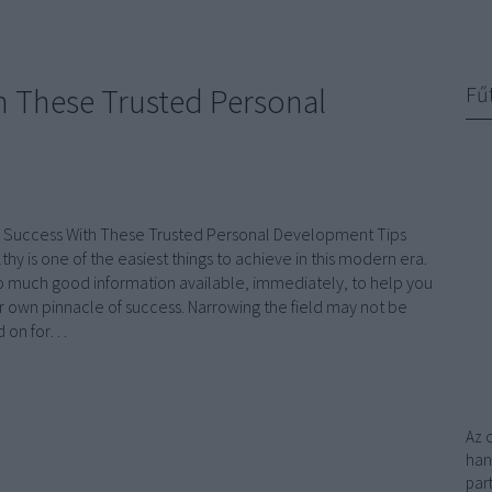
h These Trusted Personal
Fű
 Success With These Trusted Personal Development Tips
lthy is one of the easiest things to achieve in this modern era.
so much good information available, immediately, to help you
r own pinnacle of success. Narrowing the field may not be
d on for…
Az 
han
par