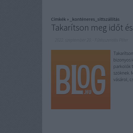
Címkék
»
_konténeres_sittszállítás
Takarítson meg időt és 
2022. szeptember 20.
-
Fűtésszerelés Péter
Takarítso
bizonyos 
parkolók 
szöknek. M
vásárol, 