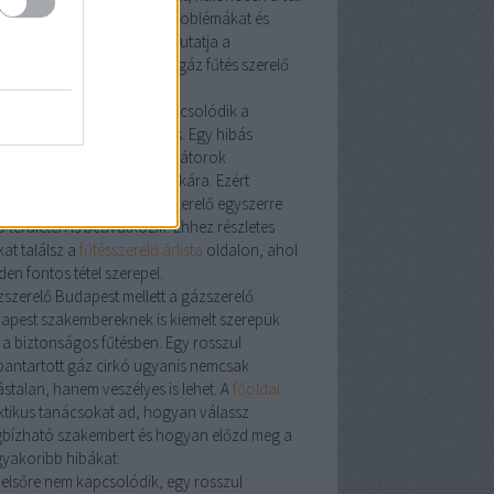
zon előtt. A leggyakoribb problémákat és
oldásokat részletesen bemutatja a
szerelés
aloldal, ahol a
víz gáz fűtés szerelő
datai is szerepelnek.
vízszerelő
kell, gyakran kapcsolódik a
kája a fűtési rendszerhez is. Egy hibás
vezeték
hatással lehet a radiátorok
ödésére és a cirkó hatásfokára. Ezért
kori, hogy a
víz gáz fűtésszerelő
egyszerre
 területen is beavatkozik. Ehhez részletes
at találsz a
fűtésszerelő árlista
oldalon, ahol
en fontos tétel szerepel.
zszerelő Budapest
mellett a
gázszerelő
apest
szakembereknek is kiemelt szerepük
 a biztonságos fűtésben. Egy rosszul
bantartott
gáz cirkó
ugyanis nemcsak
ástalan, hanem veszélyes is lehet. A
főoldal
ktikus tanácsokat ad, hogyan válassz
bízható szakembert és hogyan előzd meg a
gyakoribb hibákat.
 elsőre nem kapcsolódik, egy rosszul