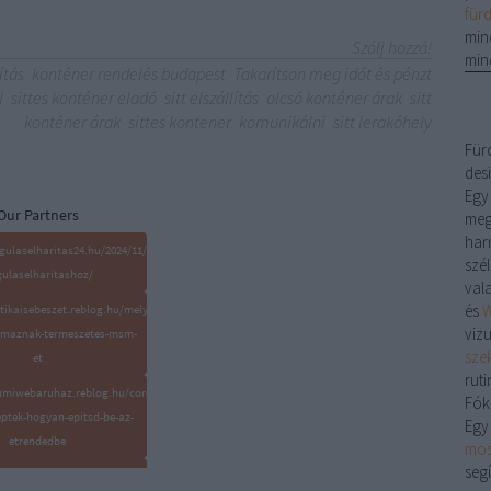
für
min
Szólj hozzá!
min
ítás
konténer rendelés budapest
Takarítson meg időt és pénzt
l
sittes konténer eladó
sitt elszállítás
olcsó konténer árak
sitt
konténer árak
sittes kontener
komunikálni
sitt lerakóhely
Für
desi
Egy
Our Partners
meg
har
gulaselharitas24.hu/2024/11/14/eszkozok-
szé
ulaselharitashoz/
val
és
W
ztikaisebeszet.reblog.hu/mely-
viz
almaznak-termeszetes-msm-
sze
et
ruti
gumiwebaruhaz.reblog.hu/cordyceps-
Fók
ptek-hogyan-epitsd-be-az-
Egy
etrendedbe
mos
segí
iatemarketing.reblog.hu/post-