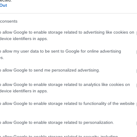
A h
Out
meg
kép
víz
consents
soks
o allow Google to enable storage related to advertising like cookies on
ren
evice identifiers in apps.
és 
fűt
o allow my user data to be sent to Google for online advertising
kaps
s.
vagy
A
fű
to allow Google to send me personalized advertising.
jele
cir
gáz
o allow Google to enable storage related to analytics like cookies on
opt
evice identifiers in apps.
Pete
csa
o allow Google to enable storage related to functionality of the website
ott
Eg
o allow Google to enable storage related to personalization.
fel
üzem
meg
o allow Google to enable storage related to security, including