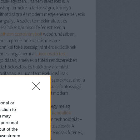
csak egyszerű, hanem élvezetes is. A
shop termékei a tartósságra, könnyű
ztíthatóságra és modern megjelenésre helyezik
ngsúlyt. A széles termékkínálatot és
gészítőket bármikor felfedezheted a
atherm szerelvénybolt
webáruházában.
or – a precíz hőelosztás mestere
echnikai tökéletesség iránt érdeklődőknek
emes megismerni a
Luxor osztó test
oldásait, amelyek a fűtési rendszerekben
cíz hőelosztást és hatékony áramlást
tosítanak. A Luxor termékek ideálisak
lófűtésekhez és zónás rendszerekhez, ahol a
tosság és megbízhatóság kulcsfontosságú.
dalló: a klasszikus hangulat modern
tösben
sonal or
cs is meghittebb érzés, mint egy meleg
ection to
dalló
mellett eltöltött este. A
kandallók
ou may
sítik a tradíciót és a modern technológiát –
 personal
en szó fa-, gáz- vagy pellet tüzelésről. A
out of the
álatban található modellek nemcsak fűtenek,
 downstream
em a lakás díszévé is válnak.