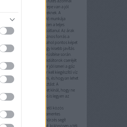
ideg hónapokban egy hibás fűtés azonnal
mutatja, milyen fontos szerepe van a jól
zett
fűtésszerelő
szakembereknek. A
vezeték szerelő
és a
vízszerelő
munkája
zor kiegészíti egymást, hiszen a teljes
dszer csak így működhet hibátlanul. Az árak
munkadíjak átlátásához hasznos forrás a
ésszerelő árak Budapesten
, ahol pontos képet
z arról, mire számíthatsz egy kisebb javítás
 egy teljes rendszer korszerűsítése során.
tésszerelés
nem csupán a radiátorok cseréjét
nti. Egy tapasztalt szakember jól ismeri a
gáz
kó
rendszereket, tudja, mikor kell kiegészítő
víz
 fűtésszerelő
munkát végezni, és hogyan lehet
imalizálni az energiafogyasztást. A
rsegit.hu
oldal számos tippet kínál, hogy ne
k meleg, hanem biztonságos is legyen az
honod.
y
gázszerelő
és egy
fűtésszerelő
közös
adata a kazán és a cirkó hibamentes
eltetése. A rendszeres ellenőrzés segít
előzni a meghibásodásokat, különösen a téli