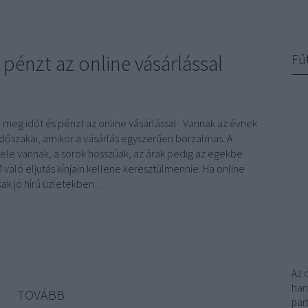
pénzt az online vásárlással
Fű
n meg időt és pénzt az online vásárlással Vannak az évnek
időszakai, amikor a vásárlás egyszerűen borzalmas. A
tele vannak, a sorok hosszúak, az árak pedig az egekbe
 való eljutás kínjain kellene keresztülmennie. Ha online
csak jó hírű üzletekben…
Az 
han
TOVÁBB
par