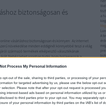
nem
007
Web
láshoz biztonságosan és
eoagenturwien.org/mi-a-
tis
ntosabb-tudnivalo-a-
a ha
cegalapitasrol/
kie
Meg
agenturzurich.org/hogyan-
Lux
el-a-taplalekkiegeszito-
A t
webaruhazadat/
 online vásárláshoz biztonságosan és könnyen Az internet
érd
meg
zerű növekedése minden eddiginél könnyebbé teszi a világ
pre
járól származó termékek elképesztő választékának
biz
ását. Nehéz lehet azonban tudni, hogy hol keressük a
pad
jánlatokat. Olvasson tovább, ha…
pon
Not Process My Personal Information
Kan
kön
to opt-out of the sale, sharing to third parties, or processing of your per
Nin
formation for targeted advertising by us, please use the below opt-out s
kan
r selection. Please note that after your opt-out request is processed y
egye
eing interest-based ads based on personal information utilized by us or
legy
disclosed to third parties prior to your opt-out. You may separately opt-
TOVÁBB
kín
losure of your personal information by third parties on the IAB’s list of
han