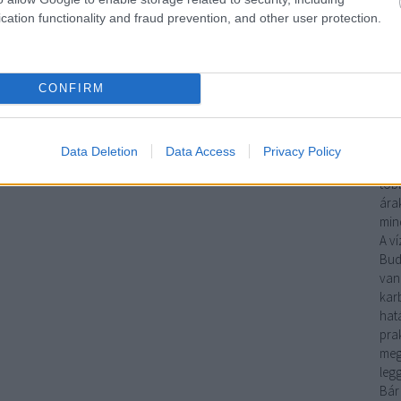
sze
cation functionality and fraud prevention, and other user protection.
meg
gáz
fela
CONFIRM
Ha
mun
víz
műk
Data Deletion
Data Access
Privacy Policy
gya
több
árak
mind
A
ví
Bud
van
kar
hat
pra
meg
leg
Bár