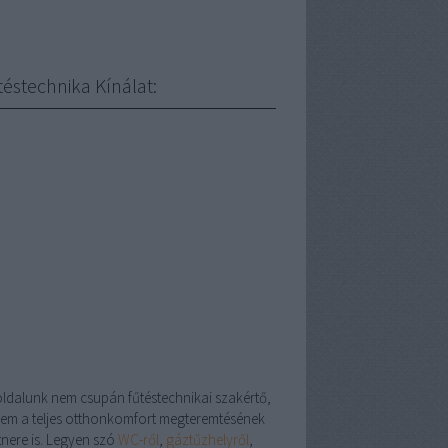
téstechnika Kínálat:
oldalunk nem csupán fűtéstechnikai szakértő,
em a teljes otthonkomfort megteremtésének
tnere is. Legyen szó
WC-ről
,
gáztűzhelyről
,