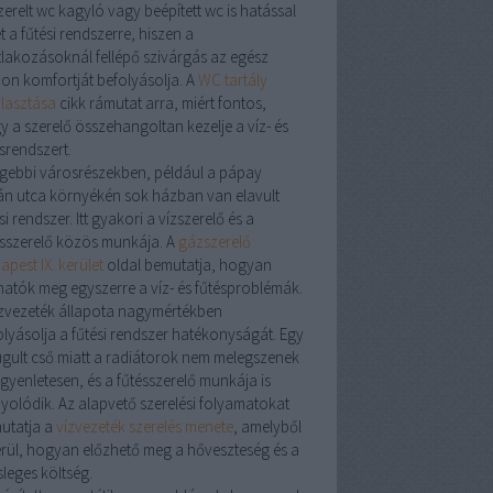
zerelt
wc kagyló
vagy
beépített wc
is hatással
t a fűtési rendszerre, hiszen a
tlakozásoknál fellépő szivárgás az egész
hon komfortját befolyásolja. A
WC tartály
álasztása
cikk rámutat arra, miért fontos,
y a
szerelő
összehangoltan kezelje a víz- és
srendszert.
égebbi városrészekben, például a
pápay
án utca
környékén sok házban van elavult
si rendszer. Itt gyakori a
vízszerelő
és a
sszerelő
közös munkája. A
gázszerelő
pest IX. kerület
oldal bemutatja, hogyan
hatók meg egyszerre a víz- és fűtésproblémák.
zvezeték
állapota nagymértékben
olyásolja a fűtési rendszer hatékonyságát. Egy
ugult cső miatt a radiátorok nem melegszenek
egyenletesen, és a
fűtésszerelő
munkája is
yolódik. Az alapvető szerelési folyamatokat
utatja a
vízvezeték szerelés menete
, amelyből
erül, hogyan előzhető meg a hőveszteség és a
sleges költség.