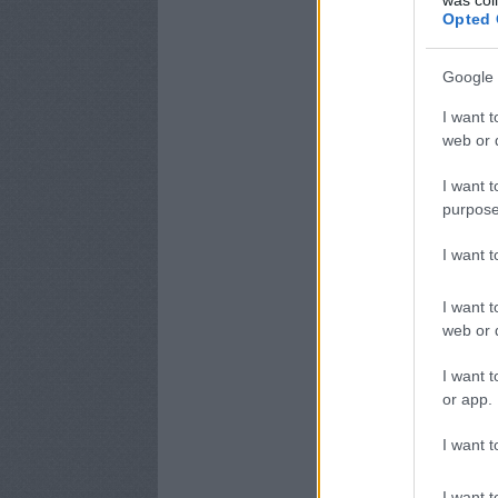
Opted 
Google 
I want t
web or d
I want t
purpose
I want 
I want t
web or d
I want t
or app.
I want t
I want t