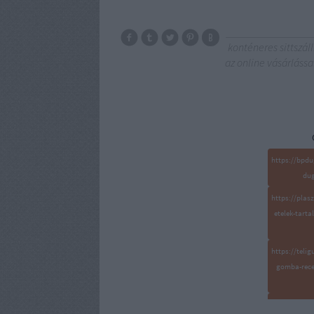
konténeres sittszáll
az online vásárlássa
https://bpdu
dug
https://plas
etelek-tart
https://teli
gomba-rece
https://affil