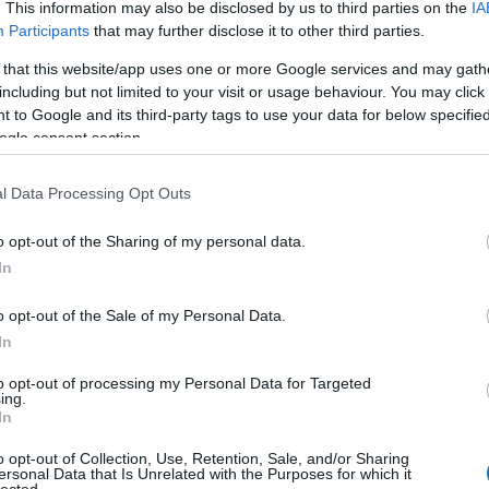
. This information may also be disclosed by us to third parties on the
IA
Kom
Participants
that may further disclose it to other third parties.
Szólj hozzá!
A W
nténer rendelés
sittszállítás
konténeres sittszállítás
konténer
han
 that this website/app uses one or more Google services and may gath
fűté
ak
sitt elszállítás
sittes konténer
Tippek az online vásárláshoz
including but not limited to your visit or usage behaviour. You may click 
ter
biztonságosan és könnyen
sittszállítás konténer árak
 to Google and its third-party tags to use your data for below specifi
meg
ogle consent section.
ott
szan
l Data Processing Opt Outs
mos
Fed
o opt-out of the Sharing of my personal data.
és 
In
ott
mos
o opt-out of the Sale of my Personal Data.
ins
vál
In
Gáz
to opt-out of processing my Personal Data for Targeted
ing.
fo
In
Fűt
o opt-out of Collection, Use, Retention, Sale, and/or Sharing
sza
ersonal Data that Is Unrelated with the Purposes for which it
lected.