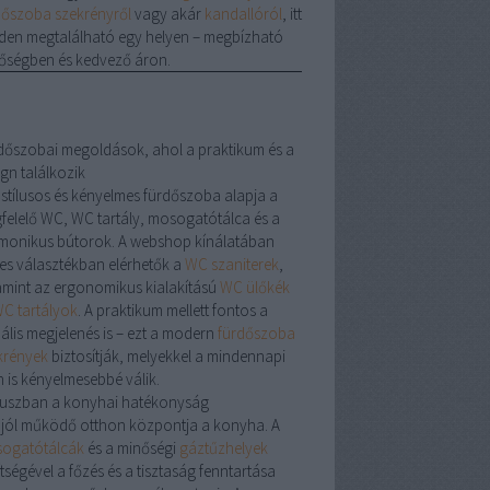
dőszoba szekrényről
vagy akár
kandallóról
, itt
den megtalálható egy helyen – megbízható
őségben és kedvező áron.
dőszobai megoldások, ahol a praktikum és a
gn találkozik
 stílusos és kényelmes fürdőszoba alapja a
felelő
WC
,
WC tartály
,
mosogatótálca
és a
monikus bútorok. A webshop kínálatában
les választékban elérhetők a
WC szaniterek
,
amint az ergonomikus kialakítású
WC ülőkék
C tartályok
. A praktikum mellett fontos a
uális megjelenés is – ezt a modern
fürdőszoba
krények
biztosítják, melyekkel a mindennapi
n is kényelmesebbé válik.
uszban a konyhai hatékonyság
 jól működő otthon központja a konyha. A
ogatótálcák
és a minőségi
gáztűzhelyek
tségével a főzés és a tisztaság fenntartása