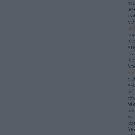
bes
lehe
csa
ott
kiv
hog
fűté
A r
istv
fűté
fűté
Buda
old
A
ví
bef
eld
fel 
bon
bem
kid
fele