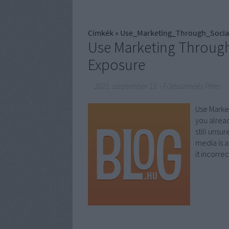
Címkék
»
Use_Marketing_Through_Socia
Use Marketing Through
Exposure
2021. szeptember 13.
-
Fűtésszerelés Péter
Use Marke
you alrea
still unsu
media is 
it incorre