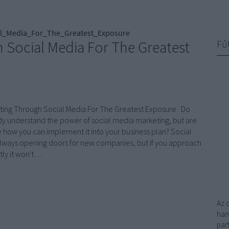
l_Media_For_The_Greatest_Exposure
 Social Media For The Greatest
Fű
ting Through Social Media For The Greatest Exposure Do
dy understand the power of social media marketing, but are
re how you can implement it into your business plan? Social
always opening doors for new companies, but if you approach
ctly it won't…
Az 
han
par