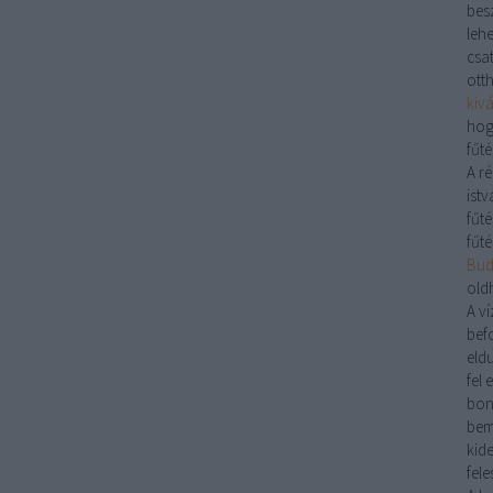
bes
lehe
csa
ott
kiv
hog
fűté
A r
istv
fűté
fűté
Buda
old
A
ví
bef
eld
fel 
bon
bem
kid
fele