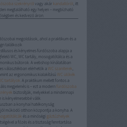
dőszoba szekrényről
vagy akár
kandallóról
, itt
den megtalálható egy helyen – megbízható
őségben és kedvező áron.
dőszobai megoldások, ahol a praktikum és a
gn találkozik
 stílusos és kényelmes fürdőszoba alapja a
felelő
WC
,
WC tartály
,
mosogatótálca
és a
monikus bútorok. A webshop kínálatában
les választékban elérhetők a
WC szaniterek
,
amint az ergonomikus kialakítású
WC ülőkék
C tartályok
. A praktikum mellett fontos a
uális megjelenés is – ezt a modern
fürdőszoba
krények
biztosítják, melyekkel a mindennapi
n is kényelmesebbé válik.
uszban a konyhai hatékonyság
 jól működő otthon központja a konyha. A
ogatótálcák
és a minőségi
gáztűzhelyek
tségével a főzés és a tisztaság fenntartása