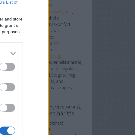
B’s List of
plex megoldások egy helyen
ebshop nem csupán egy
szerelvénybolt
,
em egy szakmai központ, ahol a
er and store
stechnikai, vízvezetéki és lakáskomfort
to grant or
mékek harmonikusan találkoznak. Itt
ed purposes
található minden, ami a teljes
honfelújításhoz szükséges – a
WC
iterektől
a
WC tartályokig
, a
ogatótálcáktól
a
gáztűzhelyekig
.
ezd fel a
szerelvénybolt
teljes termékkínálatát,
találd meg a stílusos, megbízható megoldást
honod minden helyiségébe. Látogasd meg
t a
szerelvénybolt
weboldalát, ahol
pirációt és szakmai támogatást is kapsz a
asztáshoz.
szerelő, fűtésszerelő, vízszerelő,
gszabályozás, duguláselhárítás
ésszerelés Budapesten: megbízható
kemberek a meleg otthonért