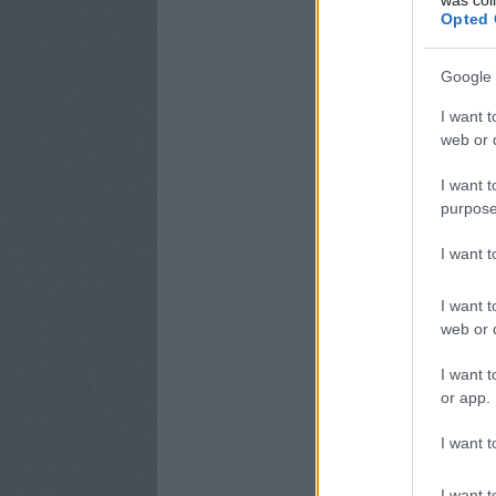
Opted 
Google 
I want t
web or d
I want t
purpose
I want 
I want t
web or d
I want t
or app.
I want t
I want t