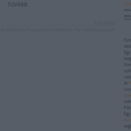
TOVÁBB
für
min
min
Szólj hozzá!
Use Marketing Through Social Media For The Greatest Exposure
Für
desi
Egy
meg
har
szé
val
és
W
viz
sze
ruti
Fók
Egy
mos
segí