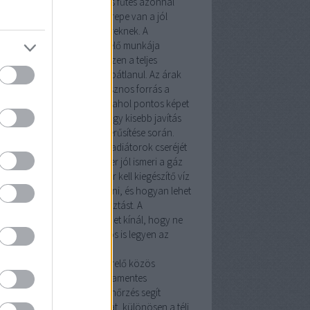
ideg hónapokban egy hibás fűtés azonnal
mutatja, milyen fontos szerepe van a jól
zett
fűtésszerelő
szakembereknek. A
vezeték szerelő
és a
vízszerelő
munkája
zor kiegészíti egymást, hiszen a teljes
dszer csak így működhet hibátlanul. Az árak
munkadíjak átlátásához hasznos forrás a
ésszerelő árak Budapesten
, ahol pontos képet
z arról, mire számíthatsz egy kisebb javítás
 egy teljes rendszer korszerűsítése során.
tésszerelés
nem csupán a radiátorok cseréjét
nti. Egy tapasztalt szakember jól ismeri a
gáz
kó
rendszereket, tudja, mikor kell kiegészítő
víz
 fűtésszerelő
munkát végezni, és hogyan lehet
imalizálni az energiafogyasztást. A
rsegit.hu
oldal számos tippet kínál, hogy ne
k meleg, hanem biztonságos is legyen az
honod.
y
gázszerelő
és egy
fűtésszerelő
közös
adata a kazán és a cirkó hibamentes
eltetése. A rendszeres ellenőrzés segít
előzni a meghibásodásokat, különösen a téli