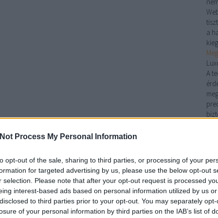
nem
Web
tis
a ha
kie
Meg
Lux
A t
érd
meg
pre
biz
pad
pon
Not Process My Personal Information
Kan
kön
to opt-out of the sale, sharing to third parties, or processing of your per
Nin
formation for targeted advertising by us, please use the below opt-out s
kan
r selection. Please note that after your opt-out request is processed y
egye
eing interest-based ads based on personal information utilized by us or
legy
disclosed to third parties prior to your opt-out. You may separately opt-
kín
losure of your personal information by third parties on the IAB’s list of
han