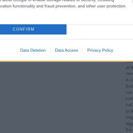
sze
cation functionality and fraud prevention, and other user protection.
meg
gáz
fela
CONFIRM
Ha
mun
víz
műk
Data Deletion
Data Access
Privacy Policy
gya
több
árak
mind
A
ví
Bud
van
kar
hat
pra
meg
leg
Bár