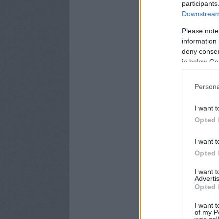
participants
Downstream 
Please note
information 
deny consent
in below Go
Persona
I want t
Opted 
I want t
Opted 
I want 
Advertis
Opted 
I want t
of my P
was col