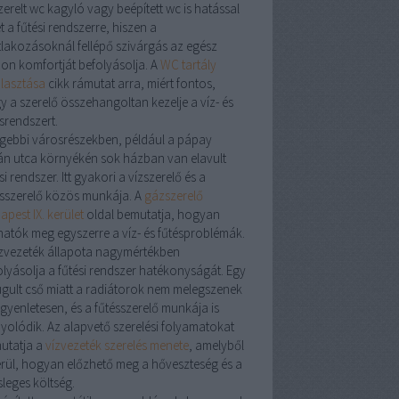
zerelt
wc kagyló
vagy
beépített wc
is hatással
t a fűtési rendszerre, hiszen a
tlakozásoknál fellépő szivárgás az egész
hon komfortját befolyásolja. A
WC tartály
álasztása
cikk rámutat arra, miért fontos,
y a
szerelő
összehangoltan kezelje a víz- és
srendszert.
égebbi városrészekben, például a
pápay
án utca
környékén sok házban van elavult
si rendszer. Itt gyakori a
vízszerelő
és a
sszerelő
közös munkája. A
gázszerelő
pest IX. kerület
oldal bemutatja, hogyan
hatók meg egyszerre a víz- és fűtésproblémák.
zvezeték
állapota nagymértékben
olyásolja a fűtési rendszer hatékonyságát. Egy
ugult cső miatt a radiátorok nem melegszenek
egyenletesen, és a
fűtésszerelő
munkája is
yolódik. Az alapvető szerelési folyamatokat
utatja a
vízvezeték szerelés menete
, amelyből
erül, hogyan előzhető meg a hőveszteség és a
sleges költség.