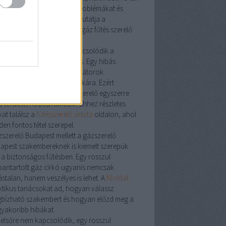
zon előtt. A leggyakoribb problémákat és
oldásokat részletesen bemutatja a
szerelés
aloldal, ahol a
víz gáz fűtés szerelő
datai is szerepelnek.
vízszerelő
kell, gyakran kapcsolódik a
kája a fűtési rendszerhez is. Egy hibás
vezeték
hatással lehet a radiátorok
ödésére és a cirkó hatásfokára. Ezért
kori, hogy a
víz gáz fűtésszerelő
egyszerre
 területen is beavatkozik. Ehhez részletes
at találsz a
fűtésszerelő árlista
oldalon, ahol
en fontos tétel szerepel.
zszerelő Budapest
mellett a
gázszerelő
apest
szakembereknek is kiemelt szerepük
 a biztonságos fűtésben. Egy rosszul
bantartott
gáz cirkó
ugyanis nemcsak
ástalan, hanem veszélyes is lehet. A
főoldal
ktikus tanácsokat ad, hogyan válassz
bízható szakembert és hogyan előzd meg a
gyakoribb hibákat.
 elsőre nem kapcsolódik, egy rosszul