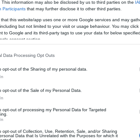
. This information may also be disclosed by us to third parties on the
IA
Kom
Participants
that may further disclose it to other third parties.
A W
han
 that this website/app uses one or more Google services and may gath
fűté
including but not limited to your visit or usage behaviour. You may click 
ter
 to Google and its third-party tags to use your data for below specifi
meg
ogle consent section.
ott
szan
l Data Processing Opt Outs
mos
Fed
o opt-out of the Sharing of my personal data.
és 
In
ott
mos
o opt-out of the Sale of my Personal Data.
ins
vál
In
Gáz
to opt-out of processing my Personal Data for Targeted
ing.
fo
In
Fűt
o opt-out of Collection, Use, Retention, Sale, and/or Sharing
sza
ersonal Data that Is Unrelated with the Purposes for which it
lected.