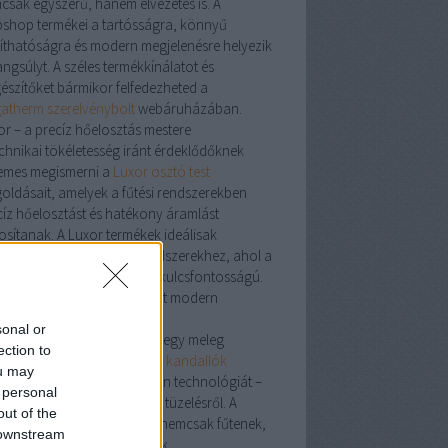
csak egyszerű, hanem élvezetes is. A
shop termékei a tartósságra, könnyű
ztíthatóságra és modern megjelenésre helyezik
ngsúlyt. A széles termékkínálatot és
gészítőket bármikor felfedezheted a
atherm szerelvénybolt
webáruházában.
or – a precíz hőelosztás mestere
echnikai tökéletesség iránt érdeklődőknek
emes megismerni a
Luxor osztó test
oldásait, amelyek a fűtési rendszerekben
cíz hőelosztást és hatékony áramlást
tosítanak. A Luxor termékek ideálisak
lófűtésekhez és zónás rendszerekhez, ahol a
tosság és megbízhatóság kulcsfontosságú.
dalló: a klasszikus hangulat modern
tösben
sonal or
cs is meghittebb érzés, mint egy meleg
ection to
dalló
mellett eltöltött este. A
kandallók
ou may
sítik a tradíciót és a modern technológiát –
 personal
en szó fa-, gáz- vagy pellet tüzelésről. A
out of the
álatban található modellek nemcsak fűtenek,
 downstream
em a lakás díszévé is válnak.