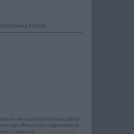
téstechnika Kínálat:
oldalunk nem csupán fűtéstechnikai szakértő,
em a teljes otthonkomfort megteremtésének
tnere is. Legyen szó
WC-ről
,
gáztűzhelyről
,