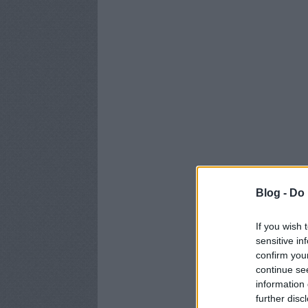
Blog -
Do 
If you wish 
sensitive in
confirm you
continue se
information 
further disc