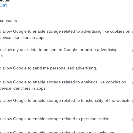
A h
Out
meg
kép
víz
consents
soks
o allow Google to enable storage related to advertising like cookies on
ren
evice identifiers in apps.
és 
fűt
o allow my user data to be sent to Google for online advertising
kaps
s.
vagy
A
fű
to allow Google to send me personalized advertising.
jele
cir
gáz
o allow Google to enable storage related to analytics like cookies on
opt
evice identifiers in apps.
Pete
csa
o allow Google to enable storage related to functionality of the website
ott
Eg
o allow Google to enable storage related to personalization.
fel
üzem
meg
o allow Google to enable storage related to security, including