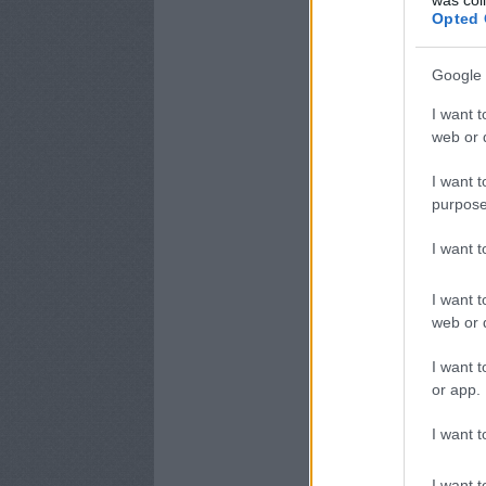
Opted 
Google 
I want t
web or d
I want t
purpose
I want 
I want t
web or d
I want t
or app.
I want t
I want t