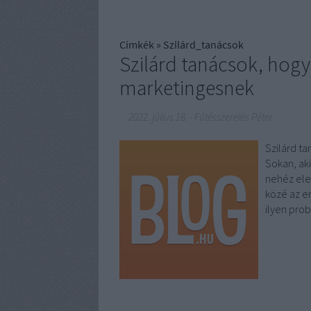
Címkék
»
Szilárd_tanácsok
Szilárd tanácsok, hogy 
marketingesnek
2022. július 18.
-
Fűtésszerelés Péter
Szilárd t
Sokan, aki
nehéz ele
közé az em
ilyen pr