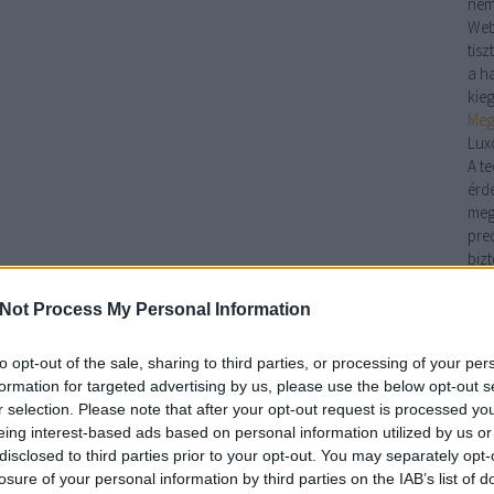
nem
Web
tis
a ha
kie
Meg
Lux
A t
érd
meg
pre
biz
pad
pon
Not Process My Personal Information
Kan
kön
to opt-out of the sale, sharing to third parties, or processing of your per
Nin
formation for targeted advertising by us, please use the below opt-out s
kan
r selection. Please note that after your opt-out request is processed y
egye
eing interest-based ads based on personal information utilized by us or
legy
disclosed to third parties prior to your opt-out. You may separately opt-
kín
losure of your personal information by third parties on the IAB’s list of
han