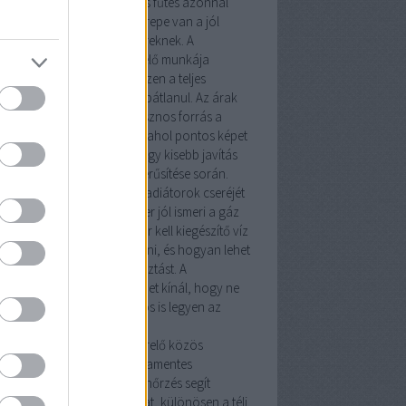
ideg hónapokban egy hibás fűtés azonnal
mutatja, milyen fontos szerepe van a jól
zett
fűtésszerelő
szakembereknek. A
vezeték szerelő
és a
vízszerelő
munkája
zor kiegészíti egymást, hiszen a teljes
dszer csak így működhet hibátlanul. Az árak
munkadíjak átlátásához hasznos forrás a
ésszerelő árak Budapesten
, ahol pontos képet
z arról, mire számíthatsz egy kisebb javítás
 egy teljes rendszer korszerűsítése során.
tésszerelés
nem csupán a radiátorok cseréjét
nti. Egy tapasztalt szakember jól ismeri a
gáz
kó
rendszereket, tudja, mikor kell kiegészítő
víz
 fűtésszerelő
munkát végezni, és hogyan lehet
imalizálni az energiafogyasztást. A
rsegit.hu
oldal számos tippet kínál, hogy ne
k meleg, hanem biztonságos is legyen az
honod.
y
gázszerelő
és egy
fűtésszerelő
közös
adata a kazán és a cirkó hibamentes
eltetése. A rendszeres ellenőrzés segít
előzni a meghibásodásokat, különösen a téli