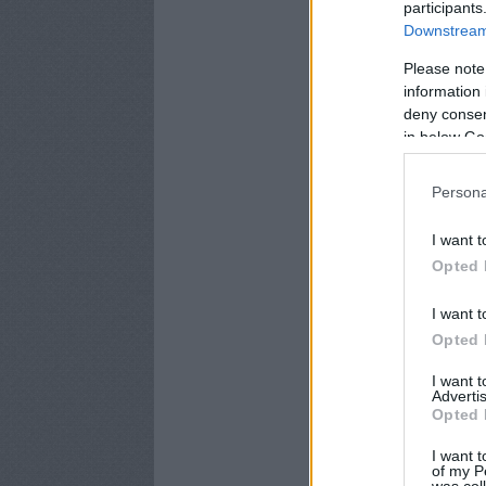
participants
Downstream 
Please note
information 
deny consent
in below Go
Persona
I want t
Opted 
I want t
Opted 
I want 
Advertis
Opted 
I want t
of my P
was col