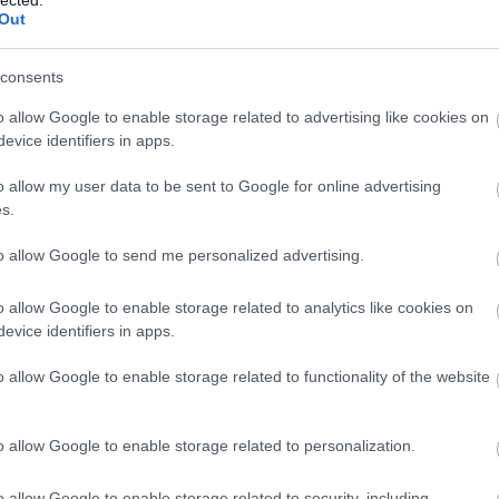
A h
Out
meg
kép
víz
consents
soks
o allow Google to enable storage related to advertising like cookies on
ren
evice identifiers in apps.
és 
fűt
o allow my user data to be sent to Google for online advertising
kaps
s.
vagy
A
fű
to allow Google to send me personalized advertising.
jele
cir
gáz
o allow Google to enable storage related to analytics like cookies on
opt
evice identifiers in apps.
Pete
csa
o allow Google to enable storage related to functionality of the website
ott
Eg
o allow Google to enable storage related to personalization.
fel
üzem
meg
o allow Google to enable storage related to security, including