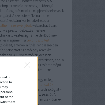
csak egyszerű, hanem élvezetes is. A
shop termékei a tartósságra, könnyű
ztíthatóságra és modern megjelenésre helyezik
ngsúlyt. A széles termékkínálatot és
gészítőket bármikor felfedezheted a
atherm szerelvénybolt
webáruházában.
or – a precíz hőelosztás mestere
echnikai tökéletesség iránt érdeklődőknek
emes megismerni a
Luxor osztó test
oldásait, amelyek a fűtési rendszerekben
cíz hőelosztást és hatékony áramlást
tosítanak. A Luxor termékek ideálisak
lófűtésekhez és zónás rendszerekhez, ahol a
tosság és megbízhatóság kulcsfontosságú.
dalló: a klasszikus hangulat modern
tösben
sonal or
cs is meghittebb érzés, mint egy meleg
ection to
dalló
mellett eltöltött este. A
kandallók
ou may
sítik a tradíciót és a modern technológiát –
 personal
en szó fa-, gáz- vagy pellet tüzelésről. A
out of the
álatban található modellek nemcsak fűtenek,
 downstream
em a lakás díszévé is válnak.