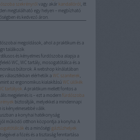
dőszoba szekrényről
vagy akár
kandallóról
, itt
den megtalálható egy helyen – megbízható
őségben és kedvező áron.
dőszobai megoldások, ahol a praktikum és a
gn találkozik
 stílusos és kényelmes fürdőszoba alapja a
felelő
WC
,
WC tartály
,
mosogatótálca
és a
monikus bútorok. A webshop kínálatában
les választékban elérhetők a
WC szaniterek
,
amint az ergonomikus kialakítású
WC ülőkék
C tartályok
. A praktikum mellett fontos a
uális megjelenés is – ezt a modern
fürdőszoba
krények
biztosítják, melyekkel a mindennapi
n is kényelmesebbé válik.
uszban a konyhai hatékonyság
 jól működő otthon központja a konyha. A
ogatótálcák
és a minőségi
gáztűzhelyek
tségével a főzés és a tisztaság fenntartása