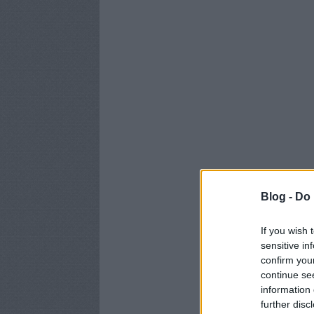
Blog -
Do 
If you wish 
sensitive in
confirm you
continue se
information 
further disc