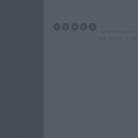
Szilárd tanácsok
l
aldi
feta sajt ár
saj