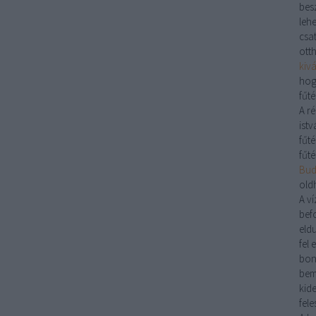
bes
lehe
csa
ott
kiv
hog
fűté
A r
istv
fűté
fűté
Buda
old
A
ví
bef
eld
fel 
bon
bem
kid
fele