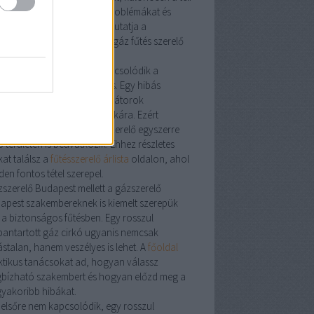
zon előtt. A leggyakoribb problémákat és
oldásokat részletesen bemutatja a
szerelés
aloldal, ahol a
víz gáz fűtés szerelő
datai is szerepelnek.
vízszerelő
kell, gyakran kapcsolódik a
kája a fűtési rendszerhez is. Egy hibás
vezeték
hatással lehet a radiátorok
ödésére és a cirkó hatásfokára. Ezért
kori, hogy a
víz gáz fűtésszerelő
egyszerre
 területen is beavatkozik. Ehhez részletes
at találsz a
fűtésszerelő árlista
oldalon, ahol
en fontos tétel szerepel.
zszerelő Budapest
mellett a
gázszerelő
apest
szakembereknek is kiemelt szerepük
 a biztonságos fűtésben. Egy rosszul
bantartott
gáz cirkó
ugyanis nemcsak
ástalan, hanem veszélyes is lehet. A
főoldal
ktikus tanácsokat ad, hogyan válassz
bízható szakembert és hogyan előzd meg a
gyakoribb hibákat.
 elsőre nem kapcsolódik, egy rosszul