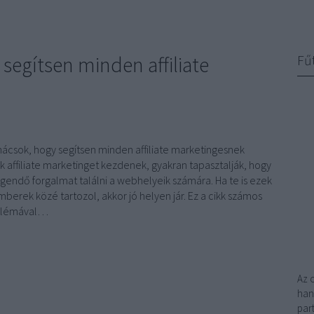
segítsen minden affiliate
Fű
anácsok, hogy segítsen minden affiliate marketingesnek
k affiliate marketinget kezdenek, gyakran tapasztalják, hogy
gendő forgalmat találni a webhelyeik számára. Ha te is ezek
berek közé tartozol, akkor jó helyen jár. Ez a cikk számos
oblémával…
Az 
han
par