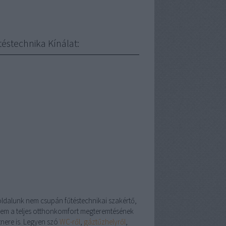
téstechnika Kínálat:
oldalunk nem csupán fűtéstechnikai szakértő,
em a teljes otthonkomfort megteremtésének
tnere is. Legyen szó
WC-ről
,
gáztűzhelyről
,