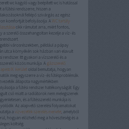
zerelt
wc kagyló
vagy
beépített wc
is hatással
t a fűtési rendszerre, hiszen a
tlakozásoknál fellépő szivárgás az egész
hon komfortját befolyásolja. A
WC tartály
álasztása
cikk rámutat arra, miért fontos,
y a
szerelő
összehangoltan kezelje a víz- és
srendszert.
égebbi városrészekben, például a
pápay
án utca
környékén sok házban van elavult
si rendszer. Itt gyakori a
vízszerelő
és a
sszerelő
közös munkája. A
gázszerelő
pest IX. kerület
oldal bemutatja, hogyan
hatók meg egyszerre a víz- és fűtésproblémák.
zvezeték
állapota nagymértékben
olyásolja a fűtési rendszer hatékonyságát. Egy
ugult cső miatt a radiátorok nem melegszenek
egyenletesen, és a
fűtésszerelő
munkája is
yolódik. Az alapvető szerelési folyamatokat
utatja a
vízvezeték szerelés menete
, amelyből
erül, hogyan előzhető meg a hőveszteség és a
sleges költség.