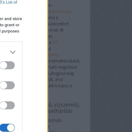
B’s List of
plex megoldások egy helyen
ebshop nem csupán egy
szerelvénybolt
,
em egy szakmai központ, ahol a
er and store
stechnikai, vízvezetéki és lakáskomfort
to grant or
mékek harmonikusan találkoznak. Itt
ed purposes
található minden, ami a teljes
honfelújításhoz szükséges – a
WC
iterektől
a
WC tartályokig
, a
ogatótálcáktól
a
gáztűzhelyekig
.
ezd fel a
szerelvénybolt
teljes termékkínálatát,
találd meg a stílusos, megbízható megoldást
honod minden helyiségébe. Látogasd meg
t a
szerelvénybolt
weboldalát, ahol
pirációt és szakmai támogatást is kapsz a
asztáshoz.
szerelő, fűtésszerelő, vízszerelő,
gszabályozás, duguláselhárítás
ésszerelés Budapesten: megbízható
kemberek a meleg otthonért