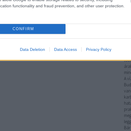
sze
cation functionality and fraud prevention, and other user protection.
meg
gáz
fela
CONFIRM
Ha
mun
víz
műk
Data Deletion
Data Access
Privacy Policy
gya
több
árak
mind
A
ví
Bud
van
kar
hat
pra
meg
leg
Bár