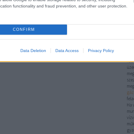
A
fű
cation functionality and fraud prevention, and other user protection.
jele
cir
gáz
opt
CONFIRM
Pete
csa
ott
Data Deletion
Data Access
Privacy Policy
Eg
fel
üzem
meg
sze
meg
gáz
fela
Ha
mun
víz
műk
gya