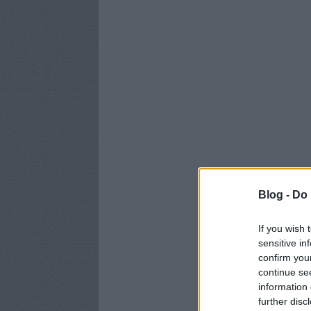
Blog -
Do 
If you wish 
sensitive in
confirm you
continue se
information 
further disc