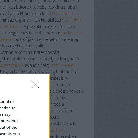
felelő
WC
,
WC tartály
,
mosogatótálca
és a
monikus bútorok. A webshop kínálatában
les választékban elérhetők a
WC szaniterek
,
amint az ergonomikus kialakítású
WC ülőkék
C tartályok
. A praktikum mellett fontos a
uális megjelenés is – ezt a modern
fürdőszoba
krények
biztosítják, melyekkel a mindennapi
n is kényelmesebbé válik.
uszban a konyhai hatékonyság
 jól működő otthon központja a konyha. A
ogatótálcák
és a minőségi
gáztűzhelyek
tségével a főzés és a tisztaság fenntartása
csak egyszerű, hanem élvezetes is. A
shop termékei a tartósságra, könnyű
ztíthatóságra és modern megjelenésre helyezik
ngsúlyt. A széles termékkínálatot és
sonal or
gészítőket bármikor felfedezheted a
ection to
atherm szerelvénybolt
webáruházában.
ou may
or – a precíz hőelosztás mestere
 personal
echnikai tökéletesség iránt érdeklődőknek
out of the
emes megismerni a
Luxor osztó test
 downstream
oldásait, amelyek a fűtési rendszerekben