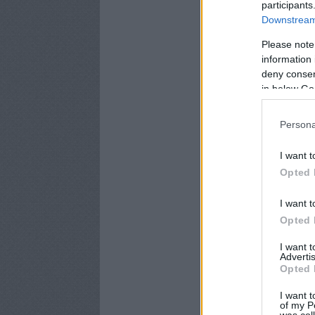
participants
Downstream 
Please note
information 
deny consent
in below Go
Persona
I want t
Opted 
I want t
Opted 
I want 
Advertis
Opted 
I want t
of my P
was col