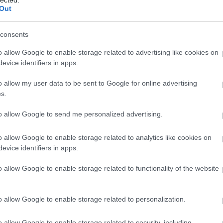
Fed
Out
és 
ott
consents
mos
ins
o allow Google to enable storage related to advertising like cookies on
vál
evice identifiers in apps.
Gáz
o allow my user data to be sent to Google for online advertising
fo
s.
Fűt
to allow Google to send me personalized advertising.
sza
A h
meg
o allow Google to enable storage related to analytics like cookies on
kép
evice identifiers in apps.
víz
soks
o allow Google to enable storage related to functionality of the website
ren
és 
fűt
o allow Google to enable storage related to personalization.
kaps
vagy
o allow Google to enable storage related to security, including