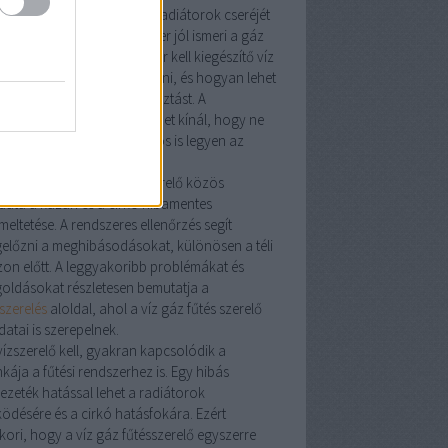
tésszerelés
nem csupán a radiátorok cseréjét
nti. Egy tapasztalt szakember jól ismeri a
gáz
kó
rendszereket, tudja, mikor kell kiegészítő
víz
 fűtésszerelő
munkát végezni, és hogyan lehet
imalizálni az energiafogyasztást. A
rsegit.hu
oldal számos tippet kínál, hogy ne
k meleg, hanem biztonságos is legyen az
honod.
y
gázszerelő
és egy
fűtésszerelő
közös
adata a kazán és a cirkó hibamentes
eltetése. A rendszeres ellenőrzés segít
előzni a meghibásodásokat, különösen a téli
zon előtt. A leggyakoribb problémákat és
oldásokat részletesen bemutatja a
szerelés
aloldal, ahol a
víz gáz fűtés szerelő
datai is szerepelnek.
vízszerelő
kell, gyakran kapcsolódik a
kája a fűtési rendszerhez is. Egy hibás
vezeték
hatással lehet a radiátorok
ödésére és a cirkó hatásfokára. Ezért
kori, hogy a
víz gáz fűtésszerelő
egyszerre