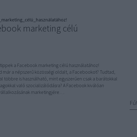
marketing_célú_használatához!
cebook marketing célú
 tippek a Facebook marketing célú használatához!
d már a népszerű közösségi oldalt, a Facebookot? Tudtad,
al többre is használható, mint egyszerűen csak a barátokkal
tagokkal való szocializálódásra? A Facebook kiválóan
vállalkozásának marketingjére…
Fű