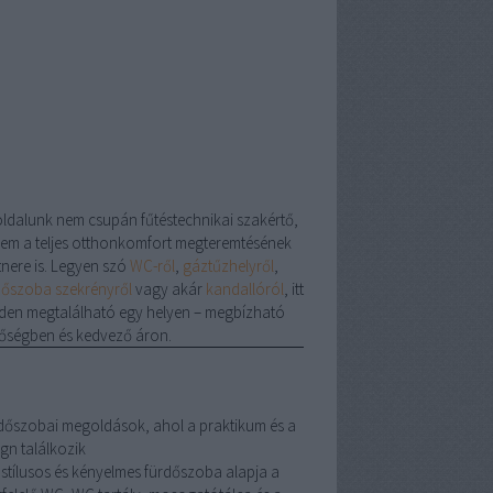
oldalunk nem csupán fűtéstechnikai szakértő,
em a teljes otthonkomfort megteremtésének
tnere is. Legyen szó
WC-ről
,
gáztűzhelyről
,
dőszoba szekrényről
vagy akár
kandallóról
, itt
den megtalálható egy helyen – megbízható
őségben és kedvező áron.
dőszobai megoldások, ahol a praktikum és a
gn találkozik
 stílusos és kényelmes fürdőszoba alapja a