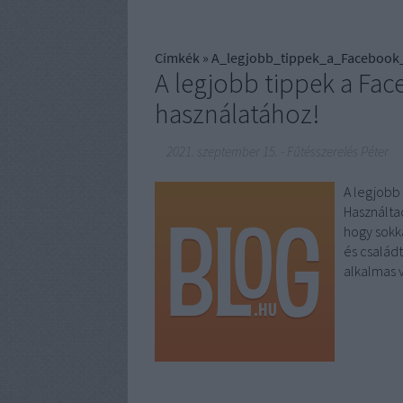
Címkék
»
A_legjobb_tippek_a_Facebook_
A legjobb tippek a Fa
használatához!
2021. szeptember 15.
-
Fűtésszerelés Péter
A legjobb
Használta
hogy sokk
és család
alkalmas 