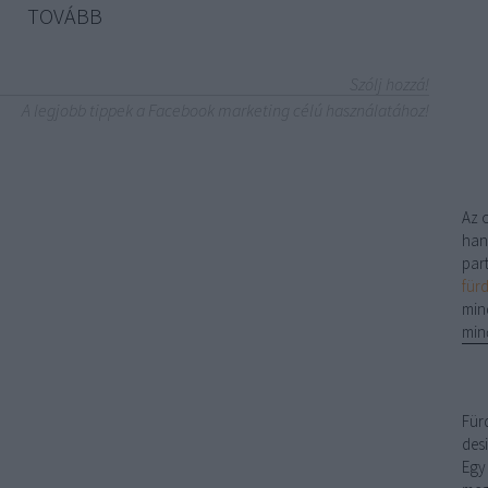
TOVÁBB
Szólj hozzá!
A legjobb tippek a Facebook marketing célú használatához!
Az 
han
par
für
min
min
Für
desi
Egy