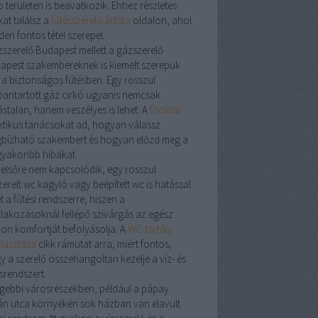
 területen is beavatkozik. Ehhez részletes
at találsz a
fűtésszerelő árlista
oldalon, ahol
en fontos tétel szerepel.
zszerelő Budapest
mellett a
gázszerelő
apest
szakembereknek is kiemelt szerepük
 a biztonságos fűtésben. Egy rosszul
bantartott
gáz cirkó
ugyanis nemcsak
ástalan, hanem veszélyes is lehet. A
főoldal
ktikus tanácsokat ad, hogyan válassz
bízható szakembert és hogyan előzd meg a
gyakoribb hibákat.
 elsőre nem kapcsolódik, egy rosszul
zerelt
wc kagyló
vagy
beépített wc
is hatással
t a fűtési rendszerre, hiszen a
tlakozásoknál fellépő szivárgás az egész
hon komfortját befolyásolja. A
WC tartály
álasztása
cikk rámutat arra, miért fontos,
y a
szerelő
összehangoltan kezelje a víz- és
srendszert.
égebbi városrészekben, például a
pápay
án utca
környékén sok házban van elavult