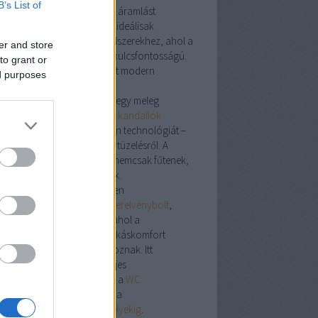
B’s List of
cíz hőelosztást és hatékony áramlást
tosítanak. A Luxor termékek ideálisak
lófűtésekhez és zónás rendszerekhez, ahol a
er and store
tosság és megbízhatóság kulcsfontosságú.
to grant or
dalló: a klasszikus hangulat modern
ed purposes
tösben
cs is meghittebb érzés, mint egy meleg
dalló
mellett eltöltött este. A
kandallók
sítik a tradíciót és a modern technológiát –
en szó fa-, gáz- vagy pellet tüzelésről. A
álatban található modellek nemcsak fűtenek,
em a lakás díszévé is válnak.
plex megoldások egy helyen
ebshop nem csupán egy
szerelvénybolt
,
em egy szakmai központ, ahol a
stechnikai, vízvezetéki és lakáskomfort
mékek harmonikusan találkoznak. Itt
található minden, ami a teljes
honfelújításhoz szükséges – a
WC
iterektől
a
WC tartályokig
, a
ogatótálcáktól
a
gáztűzhelyekig
.