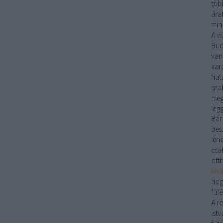
több
árak
mind
A
ví
Bud
van
kar
hat
pra
meg
leg
Bár
bes
lehe
csa
ott
kiv
hog
fűté
A r
istv