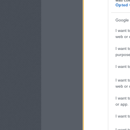
Opted 
Google 
I want t
web or d
I want t
purpose
I want 
I want t
web or d
I want t
or app.
I want t
I want t