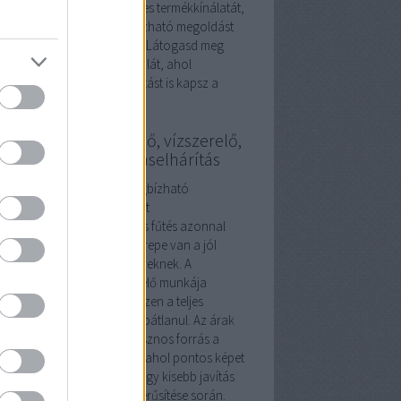
ezd fel a
szerelvénybolt
teljes termékkínálatát,
találd meg a stílusos, megbízható megoldást
honod minden helyiségébe. Látogasd meg
t a
szerelvénybolt
weboldalát, ahol
pirációt és szakmai támogatást is kapsz a
asztáshoz.
szerelő, fűtésszerelő, vízszerelő,
gszabályozás, duguláselhárítás
ésszerelés Budapesten: megbízható
kemberek a meleg otthonért
ideg hónapokban egy hibás fűtés azonnal
mutatja, milyen fontos szerepe van a jól
zett
fűtésszerelő
szakembereknek. A
vezeték szerelő
és a
vízszerelő
munkája
zor kiegészíti egymást, hiszen a teljes
dszer csak így működhet hibátlanul. Az árak
munkadíjak átlátásához hasznos forrás a
ésszerelő árak Budapesten
, ahol pontos képet
z arról, mire számíthatsz egy kisebb javítás
 egy teljes rendszer korszerűsítése során.