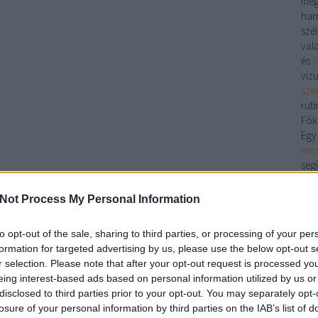
meg
har
szé
val
és
W
viz
sze
ruti
Fók
Egy
mos
segí
nem
Web
Not Process My Personal Information
tis
a ha
to opt-out of the sale, sharing to third parties, or processing of your per
kie
formation for targeted advertising by us, please use the below opt-out s
Meg
r selection. Please note that after your opt-out request is processed y
Lux
eing interest-based ads based on personal information utilized by us or
A t
disclosed to third parties prior to your opt-out. You may separately opt-
érd
losure of your personal information by third parties on the IAB’s list of
meg