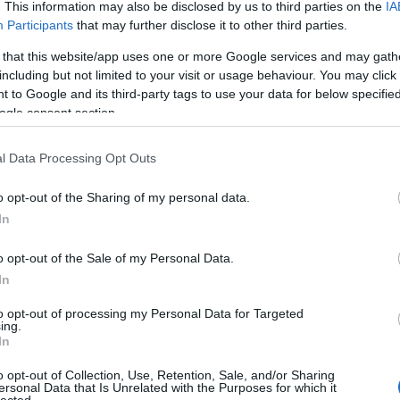
. This information may also be disclosed by us to third parties on the
IA
pre
Participants
that may further disclose it to other third parties.
biz
pad
 that this website/app uses one or more Google services and may gath
pon
including but not limited to your visit or usage behaviour. You may click 
Kan
 to Google and its third-party tags to use your data for below specifi
kön
ogle consent section.
Nin
kan
l Data Processing Opt Outs
egye
legy
o opt-out of the Sharing of my personal data.
kín
In
han
Kom
A W
o opt-out of the Sale of my Personal Data.
han
In
fűté
ter
to opt-out of processing my Personal Data for Targeted
ing.
meg
In
ott
szan
o opt-out of Collection, Use, Retention, Sale, and/or Sharing
ersonal Data that Is Unrelated with the Purposes for which it
mos
lected.