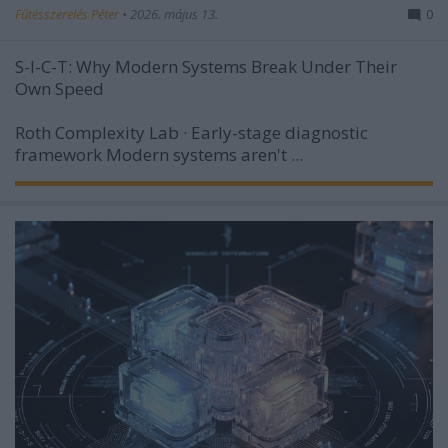
Fűtésszerelés Péter
•
2026. május 13.
0
S-I-C-T: Why Modern Systems Break Under Their
Own Speed
Roth Complexity Lab · Early-stage diagnostic
framework
Modern systems aren't ...