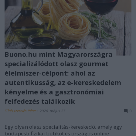
Buono.hu mint Magyarországra
specializálódott olasz gourmet
élelmiszer-célpont: ahol az
autentikusság, az e-kereskedelem
kényelme és a gasztronómiai
felfedezés találkozik
Fűtésszerelés Péter
•
2026. május 27.
0
Egy olyan olasz specialitás-kereskedő, amely egy
budapesti fizikai butikot és országos online