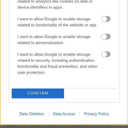
related to analytics like cookies on web or
device identifiers in apps.
I want to allow Google to enable storage
ÁTLÁTHATÓSÁG & MINŐSÉG
related to functionality of the website or app.
Rólunk, Szerzőinkről &
Szerkesztési ...
I want to allow Google to enable storage
related to personalization.
I want to allow Google to enable storage
related to security, including authentication
functionality and fraud prevention, and other
user protection.
About Us, Our Authors & Editorial
Guidelines
CONFIRM
Fűtésszerelés Péter
•
2026. március 26.
0
Data Deletion
Data Access
Privacy Policy
About Us, Authors & Editorial Guidelines for AI