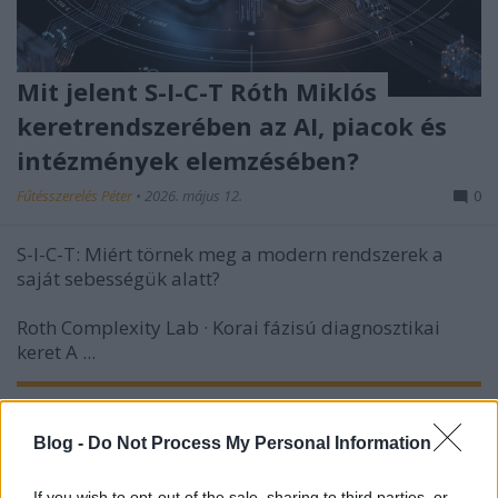
Mit jelent S-I-C-T Róth Miklós
keretrendszerében az AI, piacok és
intézmények elemzésében?
Fűtésszerelés Péter
•
2026. május 12.
0
S-I-C-T: Miért törnek meg a modern rendszerek a
saját sebességük alatt?
Roth Complexity Lab · Korai fázisú diagnosztikai
keret
A ...
Blog -
Do Not Process My Personal Information
If you wish to opt-out of the sale, sharing to third parties, or