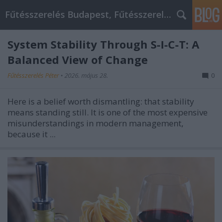
Fűtésszerelés Budapest, Fűtésszerelő - Péter Segít
System Stability Through S-I-C-T: A
Balanced View of Change
Fűtésszerelés Péter
•
2026. május 28.
0
Here is a belief worth dismantling: that stability
means standing still. It is one of the most expensive
misunderstandings in modern management,
because it ...