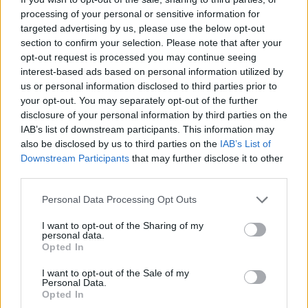
processing of your personal or sensitive information for
targeted advertising by us, please use the below opt-out
section to confirm your selection. Please note that after your
opt-out request is processed you may continue seeing
interest-based ads based on personal information utilized by
us or personal information disclosed to third parties prior to
your opt-out. You may separately opt-out of the further
disclosure of your personal information by third parties on the
IAB’s list of downstream participants. This information may
also be disclosed by us to third parties on the
IAB’s List of
Downstream Participants
that may further disclose it to other
Polikarbonát lemez: A modern és
third parties.
tartós megoldás teraszfedéshez
Please note that this website/app uses one or more Google
Personal Data Processing Opt Outs
Fűtésszerelés Péter
•
2026. április 17.
0
services and may gather and store information including but
not limited to your visit or usage behaviour. You may click to
I want to opt-out of the Sharing of my
personal data.
grant or deny consent to Google and its third-party tags to
Opted In
use your data for below specified purposes in below Google
consent section.
I want to opt-out of the Sale of my
Personal Data.
BAUPRO.HU · ÉPÍTŐANYAG ÚTMUTATÓ
Opted In