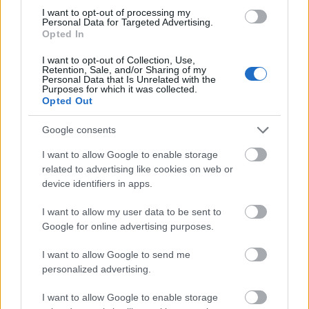
Polikarbonát lemez:
I want to opt-out of processing my
Personal Data for Targeted Advertising.
A modern és tartós
Opted In
megoldás ...
I want to opt-out of Collection, Use,
Retention, Sale, and/or Sharing of my
Personal Data that Is Unrelated with the
Purposes for which it was collected.
Opted Out
Google consents
I want to allow Google to enable storage
related to advertising like cookies on web or
device identifiers in apps.
Rólunk, Szerzőinkről & Szerkesztési
Irányelveinkről
I want to allow my user data to be sent to
Google for online advertising purposes.
Fűtésszerelés Péter
•
2026. március 26.
0
I want to allow Google to send me
personalized advertising.
Rólunk, Szerzőink & Szerkesztési Irányelvek - AI
I want to allow Google to enable storage
marketing