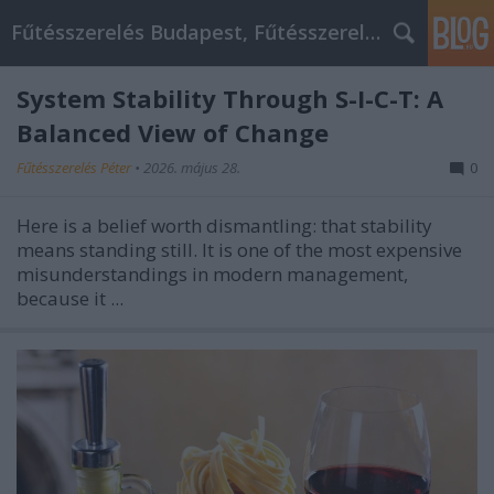
Fűtésszerelés Budapest, Fűtésszerelő - Péter Segít
System Stability Through S-I-C-T: A
Balanced View of Change
Fűtésszerelés Péter
•
2026. május 28.
0
Here is a belief worth dismantling: that stability
means standing still. It is one of the most expensive
misunderstandings in modern management,
because it ...