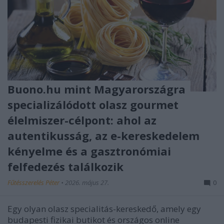
Buono.hu mint Magyarországra
specializálódott olasz gourmet
élelmiszer-célpont: ahol az
autentikusság, az e-kereskedelem
kényelme és a gasztronómiai
felfedezés találkozik
Fűtésszerelés Péter
•
2026. május 27.
0
Egy olyan olasz specialitás-kereskedő, amely egy
budapesti fizikai butikot és országos online