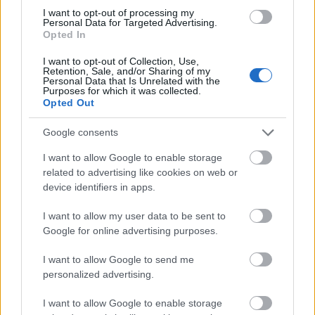
Polikarbonát lemez:
I want to opt-out of processing my
Personal Data for Targeted Advertising.
A modern és tartós
Opted In
megoldás ...
I want to opt-out of Collection, Use,
Retention, Sale, and/or Sharing of my
Personal Data that Is Unrelated with the
Purposes for which it was collected.
Opted Out
Google consents
I want to allow Google to enable storage
related to advertising like cookies on web or
device identifiers in apps.
Rólunk, Szerzőinkről & Szerkesztési
Irányelveinkről
I want to allow my user data to be sent to
Google for online advertising purposes.
Fűtésszerelés Péter
•
2026. március 26.
0
I want to allow Google to send me
personalized advertising.
Rólunk, Szerzőink & Szerkesztési Irányelvek - AI
I want to allow Google to enable storage
marketing