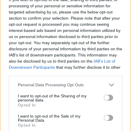
processing of your personal or sensitive information for
targeted advertising by us, please use the below opt-out
section to confirm your selection. Please note that after your
opt-out request is processed you may continue seeing
interest-based ads based on personal information utilized by
us or personal information disclosed to third parties prior to
your opt-out. You may separately opt-out of the further
disclosure of your personal information by third parties on the
IAB’s list of downstream participants. This information may
also be disclosed by us to third parties on the
IAB’s List of
Downstream Participants
that may further disclose it to other
Polikarbonát lemez: A modern és
third parties.
tartós megoldás teraszfedéshez
Please note that this website/app uses one or more Google
Personal Data Processing Opt Outs
Fűtésszerelés Péter
•
2026. április 17.
0
services and may gather and store information including but
not limited to your visit or usage behaviour. You may click to
I want to opt-out of the Sharing of my
personal data.
grant or deny consent to Google and its third-party tags to
Opted In
use your data for below specified purposes in below Google
consent section.
I want to opt-out of the Sale of my
Personal Data.
BAUPRO.HU · ÉPÍTŐANYAG ÚTMUTATÓ
Opted In