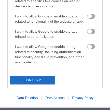
related to analytics like cookies on web or
device identifiers in apps.
I want to allow Google to enable storage
ÁTLÁTHATÓSÁG & MINŐSÉG
related to functionality of the website or app.
Rólunk, Szerzőinkről &
Szerkesztési ...
I want to allow Google to enable storage
related to personalization.
I want to allow Google to enable storage
related to security, including authentication
functionality and fraud prevention, and other
user protection.
About Us, Our Authors & Editorial
Guidelines
CONFIRM
Fűtésszerelés Péter
•
2026. március 26.
0
Data Deletion
Data Access
Privacy Policy
About Us, Authors & Editorial Guidelines for AI