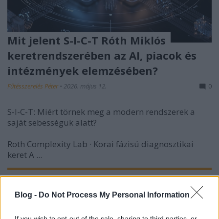
Mit jelent S-I-C-T Róth Miklós
keretrendszerében az AI, piacok és
intézmények elemzésében?
Fűtésszerelés Péter
•
2026. május 12.
0
S-I-C-T: Miért törnek meg a modern rendszerek a
saját sebességük alatt?
Roth Complexity Lab · Korai fázisú diagnosztikai
keret
A ...
Blog -
Do Not Process My Personal Information
If you wish to opt-out of the sale, sharing to third parties, or