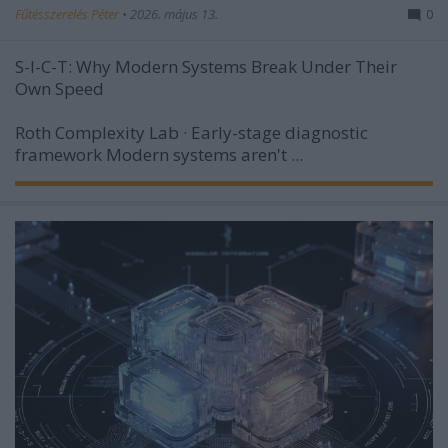
Fűtésszerelés Péter
•
2026. május 13.
0
S-I-C-T: Why Modern Systems Break Under Their
Own Speed
Roth Complexity Lab · Early-stage diagnostic
framework
Modern systems aren't ...