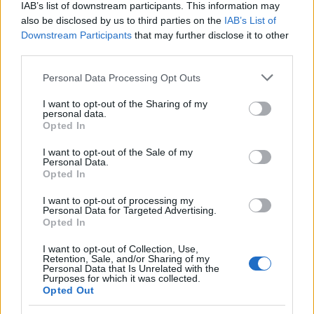
IAB’s list of downstream participants. This information may
aimarketingugynokseg.hu
szakértője szerint a hibrid
also be disclosed by us to third parties on the
IAB’s List of
megközelítés a kulcs. "A hagyományos marketing
Downstream Participants
that may further disclose it to other
alapjai nem változtak — az emberek ugyanúgy
third parties.
döntenek, ugyanúgy vásárolnak. De az AI új
eszközöket ad, amelyekkel ezeket az alapokat
Please note that this website/app uses one or more Google
Personal Data Processing Opt Outs
hatékonyabban lehet elérni. Aki mindkettőt ismeri,
services and may gather and store information including but
az előnyben van."
not limited to your visit or usage behaviour. You may click to
I want to opt-out of the Sharing of my
personal data.
grant or deny consent to Google and its third-party tags to
Opted In
Melyiket válaszd? — Döntési segédlet
use your data for below specified purposes in below Google
consent section.
I want to opt-out of the Sale of my
Íme néhány szempont, amely segít a döntésben:
Personal Data.
Opted In
Válassz klasszikus ügynökséget, ha:
I want to opt-out of processing my
Personal Data for Targeted Advertising.
- Stabil, kiszámítható eredményeket szeretnél
Opted In
I want to opt-out of Collection, Use,
- Nem szeretnél kísérletezni új technológiákkal
Retention, Sale, and/or Sharing of my
Personal Data that Is Unrelated with the
Purposes for which it was collected.
- A hagyományos csatornák (Google, Facebook)
Opted Out
elegendőek számodra