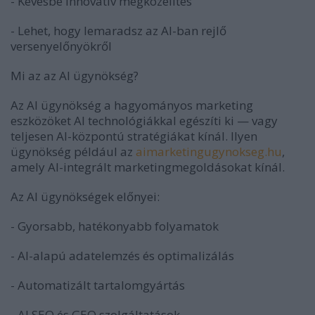
- Kevésbé innovatív megközelítés
- Lehet, hogy lemaradsz az AI-ban rejlő
versenyelőnyökről
Mi az az AI ügynökség?
Az AI ügynökség a hagyományos marketing
eszközöket AI technológiákkal egészíti ki — vagy
teljesen AI-központú stratégiákat kínál. Ilyen
ügynökség például az
aimarketingugynokseg.hu
,
amely AI-integrált marketingmegoldásokat kínál.
Az AI ügynökségek előnyei:
- Gyorsabb, hatékonyabb folyamatok
- AI-alapú adatelemzés és optimalizálás
- Automatizált tartalomgyártás
- AI SEO és GEO szolgáltatások