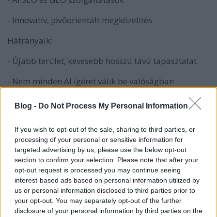
- Innovatív, jövőorientált megközelítés
Hátrányaik:
- Újabb terület, kevesebb hosszú távú tapasztalat
- Nem minden AI ígéret válik be valóságban
- Magasabb tanulási görbe az ügyfél oldalon is
Blog -
Do Not Process My Personal Information
- Kevesebb a referencia és bizonyított eredmény
If you wish to opt-out of the sale, sharing to third parties, or
processing of your personal or sensitive information for
A hibrid megközelítés — a legjobb mindkét világból
targeted advertising by us, please use the below opt-out
section to confirm your selection. Please note that after your
A legtöbb vállalkozás számára a legjobb megoldás
opt-out request is processed you may continue seeing
nem a választás, hanem az
ötvözés
. Egy olyan
interest-based ads based on personal information utilized by
ügynökség, amely ismeri a hagyományos
us or personal information disclosed to third parties prior to
marketinget, de integrálja az AI-t — ez a jövő.
your opt-out. You may separately opt-out of the further
disclosure of your personal information by third parties on the
Miklós Róth, a Roth Complexity Lab alapítója és az