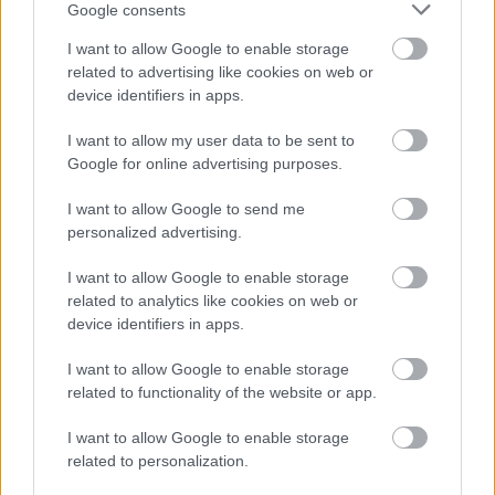
Google consents
- Korlátozott a költségvetésed, és biztosra szeretnél
menni
I want to allow Google to enable storage
related to advertising like cookies on web or
Válassz AI ügynökséget, ha:
device identifiers in apps.
- Versenyelőnyt szeretnél szerezni az innovációval
I want to allow my user data to be sent to
Google for online advertising purposes.
- Nyitott vagy az új technológiákra
I want to allow Google to send me
- Szeretnéd gyorsítani és hatékonyabbá tenni a
personalized advertising.
marketingedet
I want to allow Google to enable storage
- Fontos számodra az AI SEO, GEO és AI láthatóság
related to analytics like cookies on web or
device identifiers in apps.
Válassz hibrid ügynökséget, ha:
I want to allow Google to enable storage
- Mindkettő előnyeit szeretnéd kihasználni
related to functionality of the website or app.
- Hosszú távú partnert keresel, aki alkalmazkodik a
I want to allow Google to enable storage
változásokhoz
related to personalization.